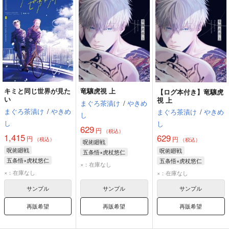
キミと同じ世界が見た
竜驤虎視 上
【ログ本付き】竜驤虎
い
視 上
まぐろ茶漬け
/
やきめ
まぐろ茶漬け
/
やきめ
まぐろ茶漬け
/
やきめ
し
し
し
629
円
（税込）
1,415
629
円
円
（税込）
（税込）
呪術廻戦
呪術廻戦
呪術廻戦
五条悟×虎杖悠仁
五条悟×虎杖悠仁
五条悟×虎杖悠仁
五条悟
虎杖悠仁
×：在庫なし
五条悟
虎杖悠仁
五条悟
虎杖悠仁
×：在庫なし
×：在庫なし
サンプル
サンプル
サンプル
再販希望
再販希望
再販希望