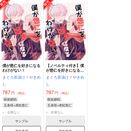
僕が悠仁を好きになる
【ノベルティ付き】僕
わけがない！
が悠仁を好きになるわ
けがない！
まぐろ茶漬け
/
やきめ
まぐろ茶漬け
/
やきめ
し
し
787
787
円
円
（税込）
（税込）
呪術廻戦
呪術廻戦
五条悟×虎杖悠仁
五条悟×虎杖悠仁
五条悟
虎杖悠仁
五条悟
虎杖悠仁
×：在庫なし
×：在庫なし
サンプル
サンプル
再販希望
再販希望