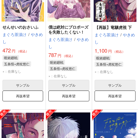
せんせいのおさいふ
僕は絶対にプロポーズ
【再販】竜驤虎視 下
を失敗したくない！
まぐろ茶漬け
/
やきめ
まぐろ茶漬け
/
やきめ
まぐろ茶漬け
/
やきめ
し
し
し
472
1,100
円
円
（税込）
（税込）
787
円
（税込）
呪術廻戦
呪術廻戦
呪術廻戦
五条悟×虎杖悠仁
五条悟×虎杖悠仁
五条悟×虎杖悠仁
五条悟
虎杖悠仁
五条悟
虎杖悠仁
×：在庫なし
×：在庫なし
五条悟
虎杖悠仁
×：在庫なし
サンプル
サンプル
サンプル
再販希望
再販希望
再販希望