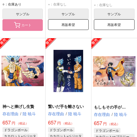
ベジータ
カカロット
ベジータ
カカロット
ベジータ
カカロット
○：在庫あり
×：在庫なし
×：在庫なし
サンプル
サンプル
サンプル
再販希望
再販希望
カート
神へと捧げし生贄
繋いだ手を離さない
もしもその手が…
存在理由
/
陸 暁斗
存在理由
/
陸 暁斗
存在理由
/
陸 暁斗
657
657
657
円
円
円
（税込）
（税込）
（税込）
ドラゴンボール
ドラゴンボール
ドラゴンボール
カカロット×ベジータ
カカロット×ベジータ
カカロットvsブロリー×ベジータ