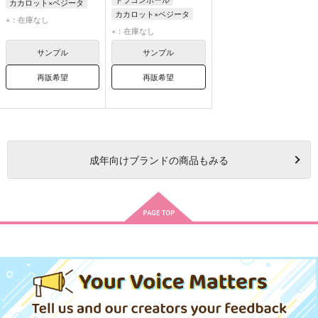
カカロット×ベジータ
カカロット×ベジータ
ベジータ
カカロット
×：在庫なし
ベジータ
カカロット
×：在庫なし
ピッコロ
孫悟空
サンプル
サンプル
再販希望
再販希望
成年
向けブランドの商品もみる