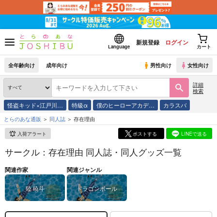
新規登録
ログイン
Language
カート
全年齢向け
成年向け
男性向け
女性向け
詳細
検索
怪盗キッド×江戸川…
特級α
僕のヒーローアカデ…
カラスバ
とらのあな通販
同人誌
存在理由
入荷アラート
ポストする
LINEで送る
サークル：存在理由 同人誌・同人グッズ一覧
関連作家
関連ジャンル
陸 暁斗
ドラゴンボール