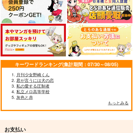
キーワードランキング(集計期間：07/30～08/05)
月刊少女野崎くん
君が言うには犬の恋
私の愛する圧制者
私立メロ高等学校
灰色と赤
もっとみる
お支払い