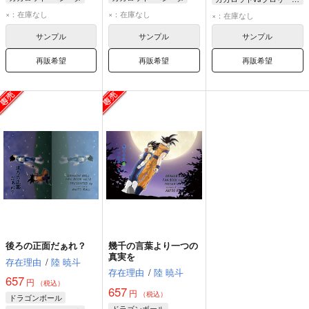
ベジータ
カカロット
ベジータ
カカロット
ベジータ
カカロット
×：在庫なし
×：在庫なし
×：在庫なし
ブロリー
サンプル
サンプル
サンプル
再販希望
再販希望
再販希望
後ろの正面だぁれ？
幾千の言葉より一つの
真実を
存在理由
/
陸 暁斗
存在理由
/
陸 暁斗
657
円
（税込）
657
円
（税込）
ドラゴンボール
ドラゴンボール