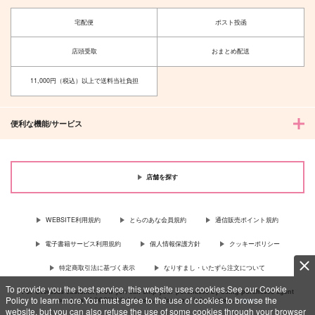
宅配便
ポスト投函
店頭受取
おまとめ配送
11,000円（税込）以上で送料当社負担
便利な機能/サービス
店舗を探す
WEBSITE利用規約
とらのあな会員規約
通信販売ポイント規約
電子書籍サービス利用規約
個人情報保護方針
クッキーポリシー
特定商取引法に基づく表示
なりすまし・いたずら注文について
To provide you the best service, this website uses cookies.See our Cookie
For Overseas customer, now you can ship your purchases by using purchases agent
Policy to learn more.You must agree to the use of cookies to browse the
services “AOCS”! Click {more…} for more information …
more
website, but you can also refuse the use of some cookies through your browser