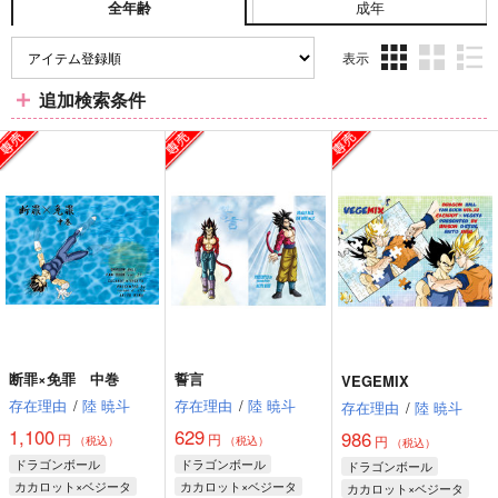
成年
全年齢
表示
3カ
2カ
1カ
追加検索条件
ラ
ラ
ラ
ム
ム
ム
表
表
表
示
示
示
断罪×免罪 中巻
誓言
VEGEMIX
存在理由
/
陸 暁斗
存在理由
/
陸 暁斗
存在理由
/
陸 暁斗
1,100
629
986
円
円
円
（税込）
（税込）
（税込）
ドラゴンボール
ドラゴンボール
ドラゴンボール
カカロット×ベジータ
カカロット×ベジータ
カカロット×ベジータ