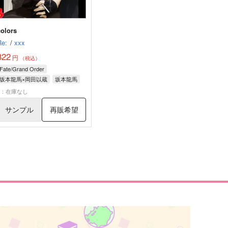
colors
Re:
/
xxx
822
円
（税込）
Fate/Grand Order
坂本龍馬×岡田以蔵
坂本龍馬
岡田以蔵
×：在庫なし
サンプル
再販希望