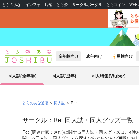
とらのあな
インフォ
店舗
とら婚
サークルポータル
とらコイン
WE
全年齢向け
成年向け
男性向け
同人誌(全年齢)
同人誌(成年)
同人特集(Vtuber)
とらのあな通販
同人誌
Re:
サークル：Re: 同人誌・同人グッズ一覧
Re: (関連作家：
さび
)に関する同人誌・同人グッズは、4件
関する同人誌・同人グッズを探すならとらのあな通販にお