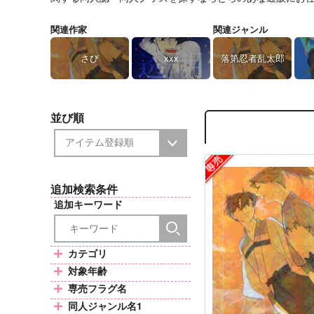
関連作家
関連ジャンル
さび
xxx
落第忍者乱太郎
並び順
追加検索条件
追加キーワード
カテゴリ
対象年齢
専売フラグ名
同人ジャンル名1