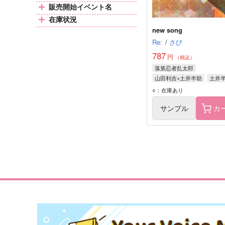
販売開始イベント名
在庫状況
new song
Re:
/
さび
787
円
（税込）
落第忍者乱太郎
山田利吉×土井半助
土井
山田利吉
○：在庫あり
サンプル
カ