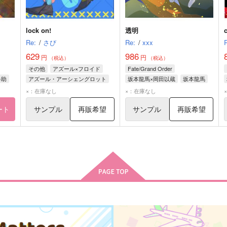
lock on!
透明
Re:
/
さび
Re:
/
xxx
629
986
円
円
（税込）
（税込）
その他
アズール×フロイド
Fate/Grand Order
半助
アズール・アーシェングロット
坂本龍馬×岡田以蔵
坂本龍馬
フロイド・リーチ
岡田以蔵
×：在庫なし
×：在庫なし
ート
サンプル
再販希望
サンプル
再販希望