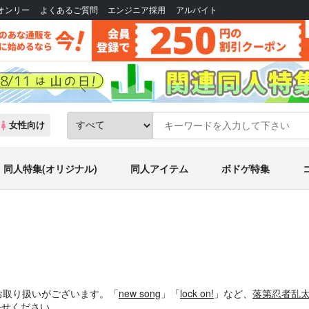
Bオンリー
よくあるご質問
エンジニア採用
アルバイト
女性向け
同人特集(オリジナル)
同人アイテム
ボドゲ特集
お取り扱いがございます。「
new song
」「
lock on!
」など、
落第忍者乱
任せください。