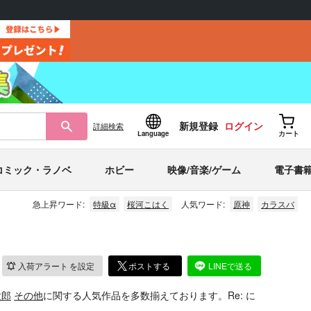
新規登録
ログイン
詳細
検索
Language
カート
コミック・ラノベ
ホビー
映像/音楽/ゲーム
電子書
急上昇ワード:
特級α
桜河こはく
人気ワード:
原神
カラスバ
入荷アラート
を設定
ポストする
LINEで送る
太郎
その他
に関する人気作品を多数揃えております。Re: に