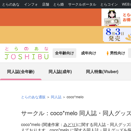
とらのあな
インフォ
店舗
とら婚
サークルポータル
とらコイン
WE
全年齢向け
成年向け
男性向け
同人誌(全年齢)
同人誌(成年)
同人特集(Vtuber)
とらのあな通販
同人誌
coco*melo
サークル：coco*melo 同人誌・同人グッ
coco*melo (関連作家：
みどり
)に関する同人誌・同人グッ
えております。coco*melo に関する同人誌・同人グッ