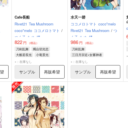
Cafe長船
水天一碧
Rivet21
Tea Mushroom
ココメロトマト
coco*melo
ぬ
coco*melo
ココメロトマト
/
Rivet21
Tea Mushroom
/
つ
つく子
たぬ
燐
く子
たぬ
燐
822
986
円
円
（税込）
（税込）
刀剣乱舞
燭台切光忠
刀剣乱舞
大般若長光
小竜景光
三日月宗近×女審神者
明石国行
三日月宗近
髭切
×：在庫なし
×：在庫なし
希望
サンプル
再販希望
サンプル
再販希望