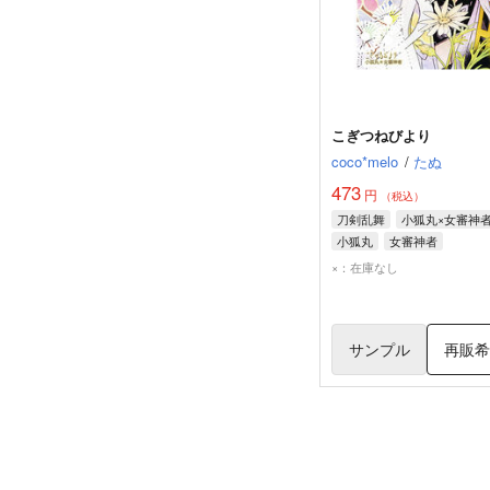
こぎつねびより
coco*melo
/
たぬ
473
円
（税込）
刀剣乱舞
小狐丸×女審神
小狐丸
女審神者
×：在庫なし
サンプル
再販