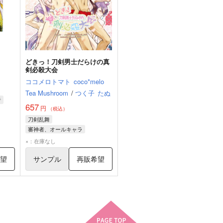
どきっ！刀剣男士だらけの真
剣必殺大会
ココメロトマト
coco*melo
Tea Mushroom
/
つく子
たぬ
者
657
円
（税込）
刀剣乱舞
審神者、オールキャラ
オールキャラ
審神者
×：在庫なし
希望
サンプル
再販希望