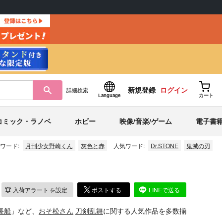
新規登録
ログイン
詳細
検索
Language
カート
コミック・ラノベ
ホビー
映像/音楽/ゲーム
電子書
ワード:
月刊少女野崎くん
灰色と赤
人気ワード:
Dr.STONE
鬼滅の刃
入荷アラート
を設定
ポストする
LINEで送る
e長船
」など、
おそ松さん
刀剣乱舞
に関する人気作品を多数揃