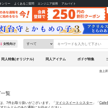
Bオンリー
よくあるご質問
エンジニア採用
アルバイト
女性向け
同人特集(オリジナル)
同人アイテム
ボドゲ特集
急上昇
ズ一覧
ズは、7件お取り扱いがございます。「
マイ☆スイート☆スター
」「
Caf
ズを探すならとらのあな通販にお任せください。