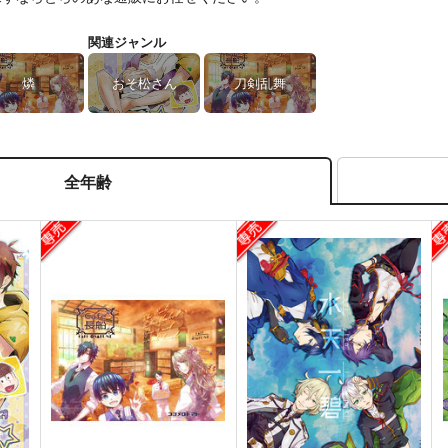
関連ジャンル
燐
おそ松さん
刀剣乱舞
全年齢