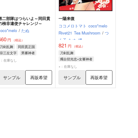
第二部隊はつらいよ～同田貫
一陽来復
の検非違使チャレンジ～
ココメロトマト
coco*melo
coco*melo
/
たぬ
Rivet21
Tea Mushroom
/
つ
660
く子
たぬ
燐
円
（税込）
821
円
（税込）
刀剣乱舞
同田貫正国
刀剣乱舞
宗三左文字
男審神者
燭台切光忠×女審神者
×：在庫なし
燭台切光忠
小狐丸
×：在庫なし
山姥切国広
サンプル
再販希望
サンプル
再販希望