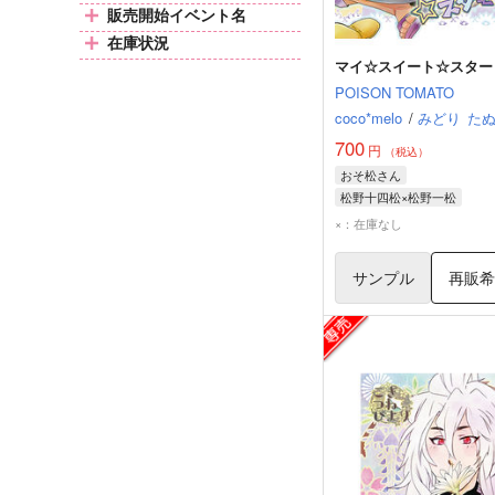
販売開始イベント名
在庫状況
マイ☆スイート☆スター
POISON TOMATO
coco*melo
/
みどり
た
700
円
（税込）
おそ松さん
松野十四松×松野一松
松野十四松
松野一松
×：在庫なし
サンプル
再販