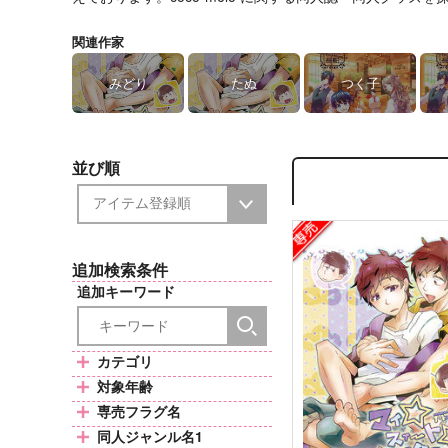
関連作家
みどり
たぬ
つく子
並び順
追加検索条件
追加キーワード
カテゴリ
対象年齢
専売フラグ名
同人ジャンル名1