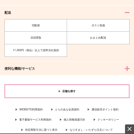
配送
宅配便
ポスト投函
店頭受取
おまとめ配送
11,000円（税込）以上で送料当社負担
便利な機能/サービス
店舗を探す
WEBSITE利用規約
とらのあな会員規約
通信販売ポイント規約
電子書籍サービス利用規約
個人情報保護方針
クッキーポリシー
特定商取引法に基づく表示
なりすまし・いたずら注文について