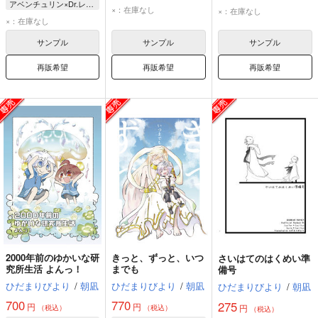
アベンチュリン×Dr.レイシオ
Dr.レイシオ
ルシファー
×：在庫なし
×：在庫なし
Dr.レイシオ
×：在庫なし
アベンチュリン
ルシフェル
アベンチュリン
サンプル
サンプル
サンプル
再販希望
再販希望
再販希望
2000年前のゆかいな研
きっと、ずっと、いつ
さいはてのはくめい準
究所生活 よんっ！
までも
備号
ひだまりびより
/
朝凪
ひだまりびより
/
朝凪
ひだまりびより
/
朝凪
700
770
275
円
円
円
（税込）
（税込）
（税込）