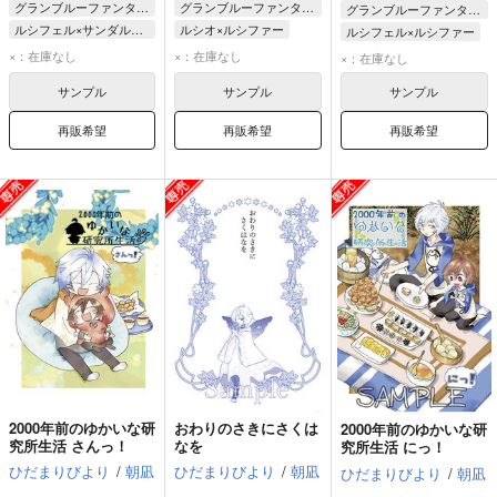
グランブルーファンタジー
グランブルーファンタジー
グランブルーファンタジー
ルシフェル×サンダルフォン
ルシオ×ルシファー
ルシフェル×ルシファー
サンダルフォン
ルシファー
ルシオ
ルシファー
×：在庫なし
×：在庫なし
×：在庫なし
ルシフェル
ルシフェル
ルシオ
サンプル
サンプル
サンプル
再販希望
再販希望
再販希望
2000年前のゆかいな研
おわりのさきにさくは
2000年前のゆかいな研
究所生活 さんっ！
なを
究所生活 にっ！
ひだまりびより
/
朝凪
ひだまりびより
/
朝凪
ひだまりびより
/
朝凪