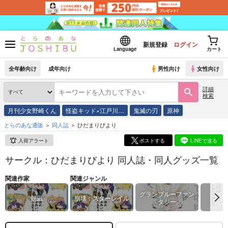
新規登録
ログイン
Language
カート
全年齢向け
成年向け
男性向け
女性向け
詳細
検索
月刊少女野崎くん
怪盗キッド×江戸川…
鬼滅の刃
原神
とらのあな通販
同人誌
ひだまりびより
入荷アラート
ポストする
LINEで送る
サークル：ひだまりびより 同人誌・同人グッズ一覧
関連作家
関連ジャンル
グランブルーファン
朝凪
崩壊：スターレイル
刀
タジー