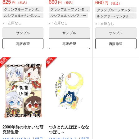
825
660
660
円
円
円
（税込）
（税込）
（税込）
グランブルーファンタジー
グランブルーファンタジー
グランブルーファンタジー
ルシフェル×サンダルフォン
ルシフェル×ルシファー
ルシファー×サンダルフォン
サンダルフォン
ルシフェル
サンダルフォン
×：在庫なし
×：在庫なし
×：在庫なし
ルシフェル
ルシファー
ルシオ
ルシファー
ルシオ
サンプル
サンプル
サンプル
ルシファー
再販希望
再販希望
再販希望
2000年前のゆかいな研
つきとたんぽぽ～なな
究所生活
つぼし～
ひだまりびより
/
朝凪
ひだまりびより
/
朝凪