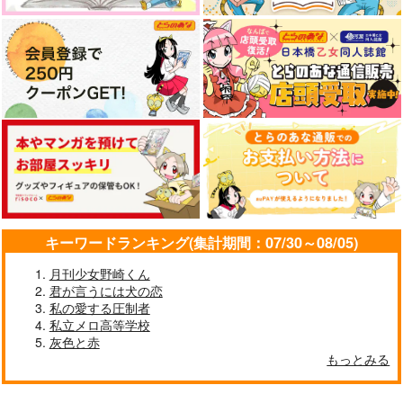
キーワードランキング(集計期間：07/30～08/05)
月刊少女野崎くん
君が言うには犬の恋
私の愛する圧制者
私立メロ高等学校
灰色と赤
もっとみる