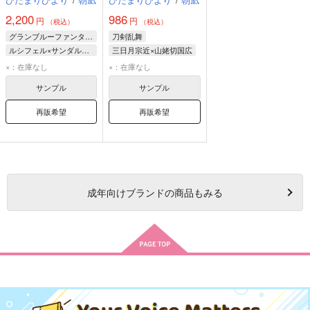
2,200
986
円
円
（税込）
（税込）
グランブルーファンタジー
刀剣乱舞
ルシフェル×サンダルフォン
三日月宗近×山姥切国広
サンダルフォン
山姥切国広
×：在庫なし
×：在庫なし
ルシフェル
三日月宗近
サンプル
サンプル
ルシファー
再販希望
再販希望
成年
向けブランドの商品もみる