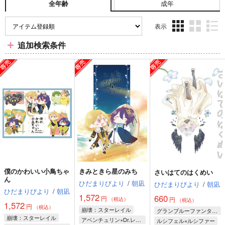
成年
全年齢
表示
3カ
2カ
1カ
追加検索条件
ラ
ラ
ラ
ム
ム
ム
表
表
表
示
示
示
僕のかわいい小鳥ちゃ
きみときら星のみち
さいはてのはくめい
ん
ひだまりびより
/
朝凪
ひだまりびより
/
朝凪
ひだまりびより
/
朝凪
1,572
660
円
円
（税込）
（税込）
1,572
円
（税込）
崩壊：スターレイル
グランブルーファンタジー
崩壊：スターレイル
アベンチュリン×Dr.レイシオ
ルシフェル×ルシファー