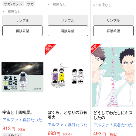
松野トド松
松野一松＋松野十四松
サガ×カノン
サガ
×：在庫なし
×：在庫なし
カノン
×：在庫なし
サンプル
サンプル
サンプル
再販希望
再販希望
再販希望
宇宙と十四松展。
ぼくら、となりの万有
どうしてわたしにキス
引力
したの
アルファ
/
真谷たつた
アルファ
/
真谷たつた
アルファ
/
真谷たつた
813
円
（税込）
693
493
円
円
（税込）
（税込）
おそ松さん