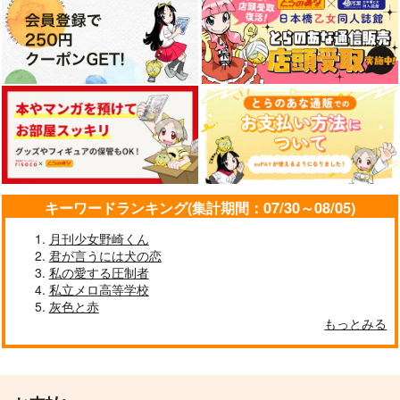
キーワードランキング(集計期間：07/30～08/05)
月刊少女野崎くん
君が言うには犬の恋
私の愛する圧制者
私立メロ高等学校
灰色と赤
もっとみる