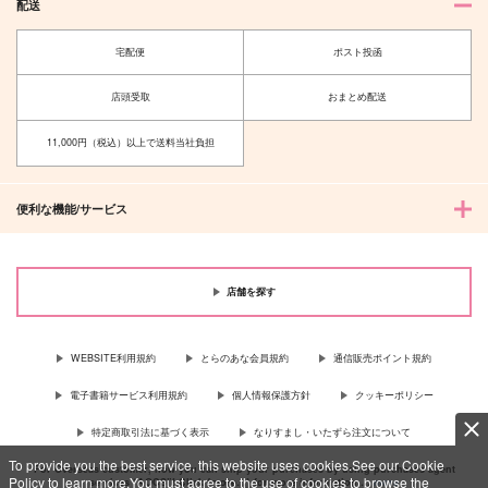
配送
宅配便
ポスト投函
店頭受取
おまとめ配送
11,000円（税込）以上で送料当社負担
便利な機能/サービス
店舗を探す
WEBSITE利用規約
とらのあな会員規約
通信販売ポイント規約
電子書籍サービス利用規約
個人情報保護方針
クッキーポリシー
特定商取引法に基づく表示
なりすまし・いたずら注文について
To provide you the best service, this website uses cookies.See our Cookie
For Overseas customer, now you can ship your purchases by using purchases agent
Policy to learn more.You must agree to the use of cookies to browse the
services “AOCS”! Click {more…} for more information …
more