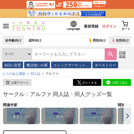
新規登録
ログイン
Language
カート
全年齢向け
成年向け
男性向け
女性向け
詳細
検索
狛治×恋雪
魔法使いの夜
コミックマーケット…
タペストリー
とらのあな通販
同人誌
アルファ
入荷アラート
ポストする
LINEで送る
サークル：アルファ 同人誌・同人グッズ一覧
関連作家
関連ジャ
真谷たつた
龍樹
よたか
聖