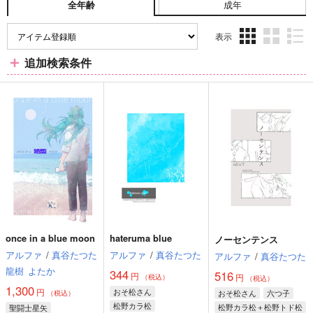
成年
全年齢
表示
3カ
2カ
1カ
追加検索条件
ラ
ラ
ラ
ム
ム
ム
表
表
表
示
示
示
once in a blue moon
hateruma blue
ノーセンテンス
アルファ
/
真谷たつた
アルファ
/
真谷たつた
アルファ
/
真谷たつた
龍樹
よたか
344
516
円
円
（税込）
（税込）
1,300
円
おそ松さん
おそ松さん
六つ子
（税込）
松野カラ松
松野カラ松＋松野トド松
聖闘士星矢