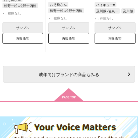
おそ松さん
ハイキュー!!
松野一松×松野十四松
松野一松×松野十四松
及川徹×岩泉一
及川徹
松野十四松
松野一松
×：在庫なし
松野一松
松野十四松
岩泉一
×：在庫なし
×：在庫なし
サンプル
サンプル
サンプル
再販希望
再販希望
再販希望
成年
向けブランドの商品もみる