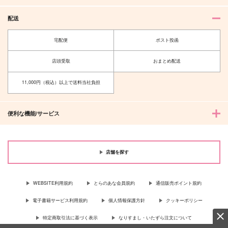
配送
宅配便
ポスト投函
店頭受取
おまとめ配送
11,000円（税込）以上で送料当社負担
便利な機能/サービス
店舗を探す
WEBSITE利用規約
とらのあな会員規約
通信販売ポイント規約
電子書籍サービス利用規約
個人情報保護方針
クッキーポリシー
特定商取引法に基づく表示
なりすまし・いたずら注文について