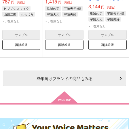
787
1,415
円
円
（税込）
（税込）
3,144
円
（税込）
ヒプノシスマイク
鬼滅の刃
宇髄天元×嫁
鬼滅の刃
宇髄天元×嫁
山田二郎
もちじろ
宇髄天元
宇髄夫婦
宇髄天元
宇髄夫婦
×：在庫なし
×：在庫なし
×：在庫なし
サンプル
サンプル
サンプル
再販希望
再販希望
再販希望
成年
向けブランドの商品もみる