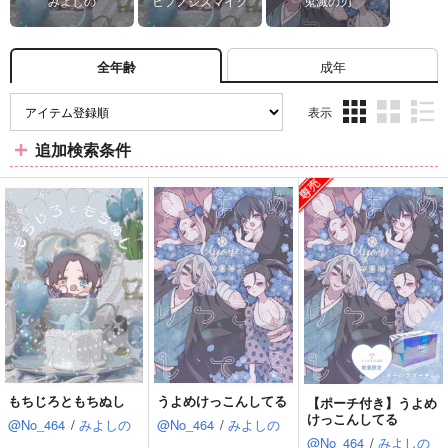
成年
全年齢
表示
3カ
2カ
1カ
追加検索条件
ラ
ラ
ラ
ム
ム
ム
表
表
表
示
示
示
もちじろともちぬし
うよめけっこんしてる
【ポーチ付き】うよめ
けっこんしてる
@No_464
/
みよしの
@No_464
/
みよしの
@No_464
/
みよしの