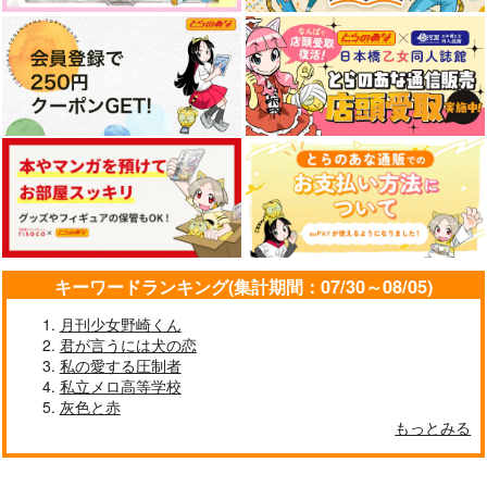
キーワードランキング(集計期間：07/30～08/05)
月刊少女野崎くん
君が言うには犬の恋
私の愛する圧制者
私立メロ高等学校
灰色と赤
もっとみる