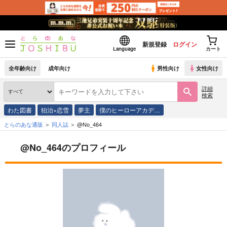
新規登録
ログイン
Language
カート
全年齢向け
成年向け
男性向け
女性向け
詳細
検索
わた図書
狛治×恋雪
夢主
僕のヒーローアカデ…
とらのあな通販
同人誌
@No_464
@No_464のプロフィール