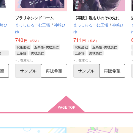
プラリネシンドローム
【再販】温もりのその先に
崎ひ
まっしゅるーむ工場
/
神崎ひ
まっしゅるーむ工場
/
神崎ひ
ゆ
ゆ
740
711
円
円
（税込）
（税込）
呪術廻戦
五条悟×虎杖悠仁
呪術廻戦
五条悟×虎杖悠仁
五条悟×虎杖悠仁、夏油傑×虎杖悠仁
五条悟
虎杖悠仁
五条悟
虎杖悠仁
×：在庫なし
×：在庫なし
希望
サンプル
再販希望
サンプル
再販希望