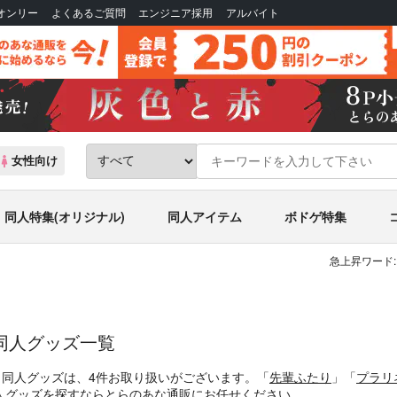
Bオンリー
よくあるご質問
エンジニア採用
アルバイト
女性向け
同人特集(オリジナル)
同人アイテム
ボドゲ特集
急上昇ワード:
同人グッズ一覧
・同人グッズは、4件お取り扱いがございます。「
先輩ふたり
」「
プラリ
人グッズを探すならとらのあな通販にお任せください。