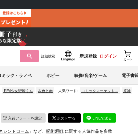
新規登録
ログイン
詳細
検索
Language
カート
コミック・ラノベ
ホビー
映像/音楽/ゲーム
電子書
月刊少女野崎くん
灰色と赤
人気ワード:
コミックマーケット…
原神
入荷アラート
を設定
ポストする
LINEで送る
ネシンドローム
」など、
呪術廻戦
に関する人気作品を多数