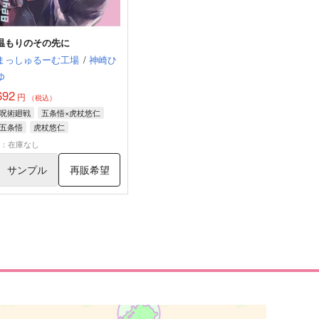
温もりのその先に
まっしゅるーむ工場
/
神崎ひ
ゆ
692
円
（税込）
呪術廻戦
五条悟×虎杖悠仁
五条悟
虎杖悠仁
×：在庫なし
サンプル
再販希望