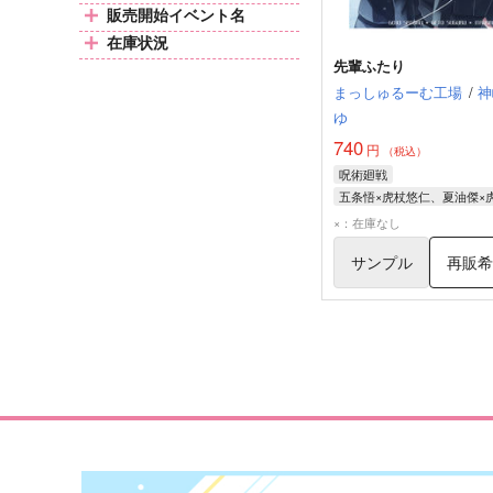
販売開始イベント名
在庫状況
先輩ふたり
まっしゅるーむ工場
/
神
ゆ
740
円
（税込）
呪術廻戦
五条悟
虎杖悠仁
夏油傑
×：在庫なし
サンプル
再販