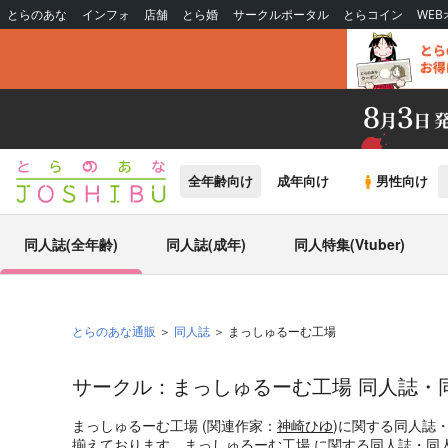
とらのあな
インフォ
店舗
とら婚
サークルポータル
とらコイン
WE
全年齢向け
成年向け
男性向け
同人誌(全年齢)
同人誌(成年)
同人特集(Vtuber)
とらのあな通販
同人誌
まっしゅるーむ工場
サークル：まっしゅるーむ工場 同人誌・
まっしゅるーむ工場 (関連作家：
神崎ひゆ
)に関する同人誌
揃えております。まっしゅるーむ工場 に関する同人誌・同