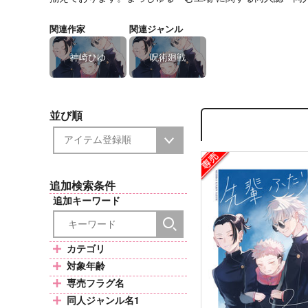
関連作家
関連ジャンル
神崎ひゆ
呪術廻戦
並び順
追加検索条件
追加キーワード
カテゴリ
対象年齢
専売フラグ名
同人ジャンル名1