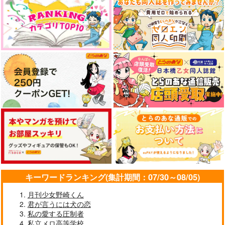
キーワードランキング(集計期間：07/30～08/05)
月刊少女野崎くん
君が言うには犬の恋
私の愛する圧制者
私立メロ高等学校