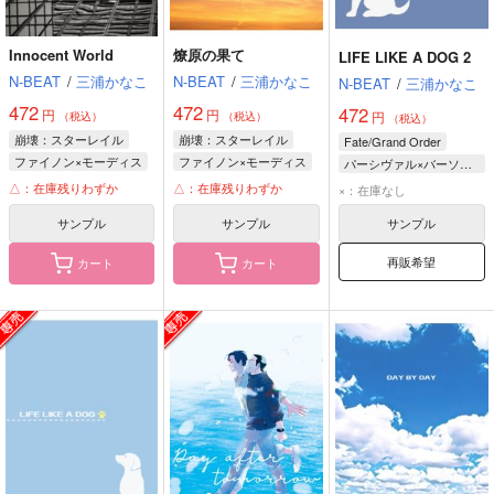
Innocent World
燎原の果て
LIFE LIKE A DOG 2
N-BEAT
/
三浦かなこ
N-BEAT
/
三浦かなこ
N-BEAT
/
三浦かなこ
472
472
472
円
円
円
（税込）
（税込）
（税込）
崩壊：スターレイル
崩壊：スターレイル
Fate/Grand Order
ファイノン×モーディス
ファイノン×モーディス
パーシヴァル×バーソロミュー
ファイノン
モーディス
バーソロミュー・ロバーツ
△：在庫残りわずか
△：在庫残りわずか
×：在庫なし
モーディス
ファイノン
パーシヴァル
サンプル
サンプル
サンプル
再販希望
カート
カート