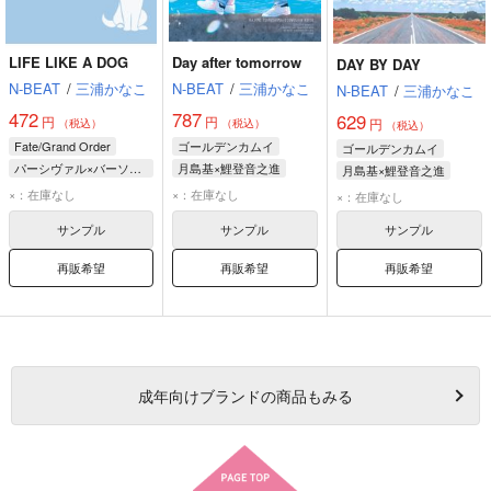
LIFE LIKE A DOG
Day after tomorrow
DAY BY DAY
N-BEAT
/
三浦かなこ
N-BEAT
/
三浦かなこ
N-BEAT
/
三浦かなこ
472
787
629
円
円
円
（税込）
（税込）
（税込）
Fate/Grand Order
ゴールデンカムイ
ゴールデンカムイ
パーシヴァル×バーソロミュー
月島基×鯉登音之進
月島基×鯉登音之進
バーソロミュー・ロバーツ
鯉登音之進
月島基
鯉登音之進
月島基
×：在庫なし
×：在庫なし
×：在庫なし
パーシヴァル
杉元佐一
サンプル
サンプル
サンプル
再販希望
再販希望
再販希望
成年
向けブランドの商品もみる