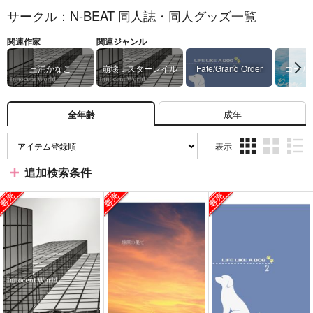
サークル：N-BEAT 同人誌・同人グッズ一覧
関連作家
関連ジャンル
三浦かなこ
崩壊：スターレイル
Fate/Grand Order
ゴール
成年
全年齢
表示
3カ
2カ
1カ
追加検索条件
ラ
ラ
ラ
ム
ム
ム
表
表
表
示
示
示