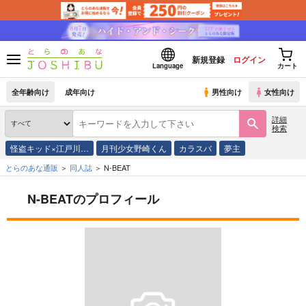
新規登録
ログイン
Language
カート
全年齢向け
成年向け
男性向け
女性向け
詳細
検索
怪盗キッド×江戸川…
月刊少女野崎くん
カラスバ
夢主
とらのあな通販
同人誌
N-BEAT
N-BEATのプロフィール