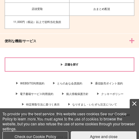
店頭受取
おまとめ配送
11,000円（税込）以上で送料当社負担
便利な機能/サービス
店舗を探す
WEBSITE利用規約
とらのあな会員規約
通信販売ポイント規約
電子書籍サービス利用規約
個人情報保護方針
クッキーポリシー
特定商取引法に基づく表示
なりすまし・いたずら注文について
To provide you the best service, this website uses cookies.See our Cookie
For Overseas customer, now you can ship your purchases by using purchases agent
Policy to learn more.You must agree to the use of cookies to browse the
services “AOCS”! Click {more…} for more information …
more
website, but you can also refuse the use of some cookies through your browser
settings.
Check our Cookie Policy
Agree and close
c TORANOANA Inc, All Rights Reserved.