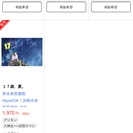
再販希望
再販希望
再販希望
１７歳、夏。
禁未来想像図
HyperCat
/
浜崎未来
羽黒架鈴
緋光
1,970
円
（税込）
デジモン
八神太一×石田ヤマト
八神太一
石田ヤマト
×：在庫なし