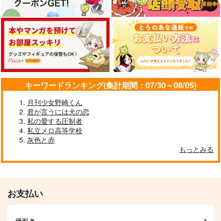
キーワードランキング(集計期間：07/30～08/05)
月刊少女野崎くん
君が言うには犬の恋
私の愛する圧制者
私立メロ高等学校
灰色と赤
もっとみる
お支払い
代引き