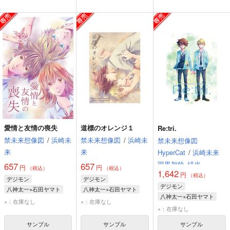
愛情と友情の喪失
道標のオレンジ１
Re:tri.
禁未来想像図
/
浜崎未
禁未来想像図
/
浜崎未
禁未来想像図
来
来
HyperCat
/
浜崎未来
羽黒架鈴
緋光
657
657
円
円
（税込）
（税込）
1,642
円
（税込）
デジモン
デジモン
デジモン
八神太一×石田ヤマト
八神太一×石田ヤマト
八神太一×石田ヤマト
八神太一
石田ヤマト
八神太一
石田ヤマト
×：在庫なし
×：在庫なし
八神太一
石田ヤマト
×：在庫なし
武之内空
サンプル
サンプル
サンプル