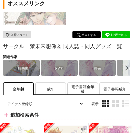
オススメリンク
入荷アラート
ポストする
LINEで送る
サークル：禁未来想像図 同人誌・同人グッズ一覧
関連作家
浜崎未来
PV零
緋光
羽
電子書籍全年
成年
電子書籍成年
全年齢
齢
表示
3カ
2カ
1カ
追加検索条件
ラ
ラ
ラ
ム
ム
ム
表
表
表
示
示
示