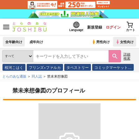
新規登録
ログイン
Language
カート
全年齢向け
成年向け
男性向け
女性向け
詳細
検索
桜河こはく
フリンズ×ファルカ
タペストリー
コミックマーケット…
とらのあな通販
同人誌
禁未来想像図
禁未来想像図のプロフィール