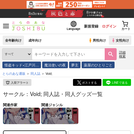
新規登録
ログイン
Language
カート
全年齢向け
成年向け
男性向け
女性向け
詳細
検索
怪盗キッド×江戸川…
魔法使いの夜
夢主
薬屋のひとりごと
とらのあな通販
同人誌
Void;
入荷アラート
ポストする
LINEで送る
サークル：Void; 同人誌・同人グッズ一覧
関連作家
関連ジャンル
かっこみ
テニスの王子様