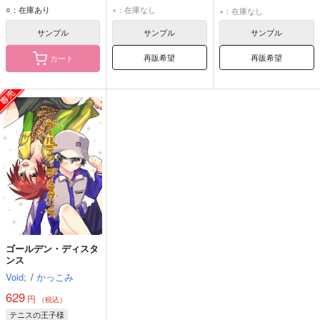
遠山金太郎
越前リョーマ
○：在庫あり
×：在庫なし
×：在庫なし
越前リョーマ
遠山金太郎
サンプル
サンプル
サンプル
再販希望
再販希望
カート
ゴールデン・ディスタ
ンス
Void;
/
かっこみ
629
円
（税込）
テニスの王子様