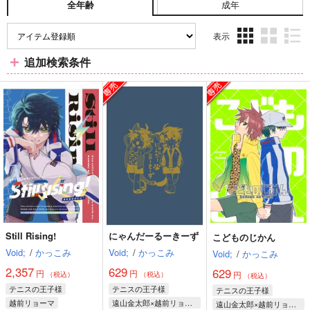
成年
全年齢
表示
3カ
2カ
1カ
追加検索条件
ラ
ラ
ラ
ム
ム
ム
表
表
表
示
示
示
Still Rising!
にゃんだーるーきーず
こどものじかん
Void;
/
かっこみ
Void;
/
かっこみ
Void;
/
かっこみ
2,357
629
629
円
円
円
（税込）
（税込）
（税込）
テニスの王子様
テニスの王子様
テニスの王子様
越前リョーマ
遠山金太郎×越前リョーマ
遠山金太郎×越前リョーマ