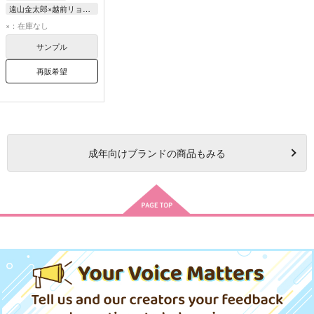
遠山金太郎×越前リョーマ
越前リョーマ
×：在庫なし
遠山金太郎
サンプル
再販希望
成年
向けブランドの商品もみる