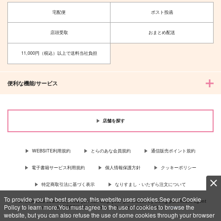
宅配便
ポスト投函
店頭受取
おまとめ配送
11,000円（税込）以上で送料当社負担
便利な機能/サービス
店舗を探す
WEBSITE利用規約
とらのあな会員規約
通信販売ポイント規約
電子書籍サービス利用規約
個人情報保護方針
クッキーポリシー
特定商取引法に基づく表示
なりすまし・いたずら注文について
To provide you the best service, this website uses cookies.See our Cookie
For Overseas customer, now you can ship your purchases by using purchases agent
Policy to learn more.You must agree to the use of cookies to browse the
services “AOCS”! Click {more…} for more information …
more
website, but you can also refuse the use of some cookies through your browser