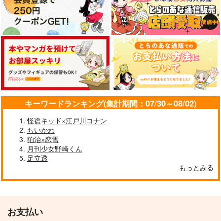
キーワードランキング(集計期間：07/30～08/02)
怪盗キッド×江戸川コナン
ちいかわ
狛治×恋雪
月刊少女野崎くん
足立透
もっとみる
お支払い