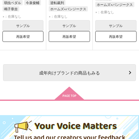
弱虫ペダル
今泉俊輔
逆転裁判
ホームズ×バンジークス
鳴子章吉
ホームズ×バンジークス
×：在庫なし
シャーロック・ホームズ
×：在庫なし
×：在庫なし
バロック・バンジークス
サンプル
サンプル
サンプル
再販希望
再販希望
再販希望
成年
向けブランドの商品もみる