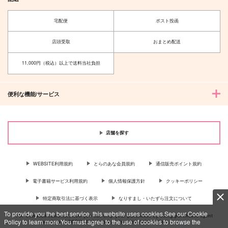
宅配便
ポスト投函
店頭受取
おまとめ配送
11,000円（税込）以上で送料当社負担
便利な機能/サービス
店舗を探す
WEBSITE利用規約
とらのあな会員規約
通信販売ポイント規約
電子書籍サービス利用規約
個人情報保護方針
クッキーポリシー
特定商取引法に基づく表示
なりすまし・いたずら注文について
To provide you the best service, this website uses cookies.See our Cookie
For Overseas customer, now you can ship your purchases by using purchases agent
Policy to learn more.You must agree to the use of cookies to browse the
services “AOCS”! Click {more…} for more information …
more