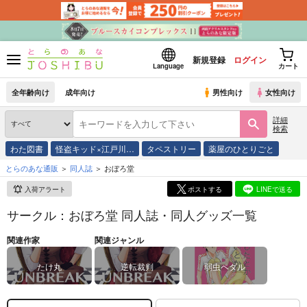
新規登録
ログイン
Language
カート
全年齢向け
成年向け
男性向け
女性向け
詳細
検索
わた図書
怪盗キッド×江戸川…
タペストリー
薬屋のひとりごと
とらのあな通販
同人誌
おぼろ堂
入荷アラート
ポストする
LINEで送る
サークル：おぼろ堂 同人誌・同人グッズ一覧
関連作家
関連ジャンル
たけ丸
逆転裁判
弱虫ペダル