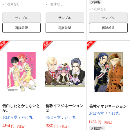
夕神迅
シャーロック・ホームズ
シャーロック・ホームズ
×：在庫なし
×：在庫なし
バロック・バンジークス
バロック・バンジークス
×：在庫なし
アイリス・ワトソン
サンプル
サンプル
サンプル
再販希望
再販希望
再販希望
告白したとかしないと
倫敦イマジネーション
倫敦イマジネーション
か。
２
おぼろ堂
/
たけ丸
おぼろ堂
/
たけ丸
おぼろ堂
/
たけ丸
574
円
（税込）
494
330
円
円
（税込）
（税込）
逆転裁判