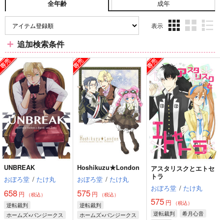
成年
全年齢
表示
3カ
2カ
1カ
追加検索条件
ラ
ラ
ラ
ム
ム
ム
表
表
表
示
示
示
UNBREAK
Hoshikuzu★London
アスタリスクとエトセ
トラ
おぼろ堂
/
たけ丸
おぼろ堂
/
たけ丸
おぼろ堂
/
たけ丸
658
575
円
円
（税込）
（税込）
575
円
（税込）
逆転裁判
逆転裁判
逆転裁判
希月心音
ホームズ×バンジークス
ホームズ×バンジークス