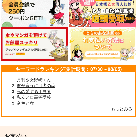
キーワードランキング(集計期間：07/30～08/05)
月刊少女野崎くん
君が言うには犬の恋
私の愛する圧制者
私立メロ高等学校
灰色と赤
もっとみる
お支払い