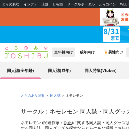
とらのあな
インフォ
店舗
とら婚
サークルポータル
とらコイン
WE
全年齢向け
成年向け
男性向け
同人誌(全年齢)
同人誌(成年)
同人特集(Vtuber)
とらのあな通販
同人誌
ネモレモン
サークル：ネモレモン 同人誌・同人グッ
ネモレモン (関連作家：
Dpik
)に関する同人誌・同人グッズ
する同人誌・同人グッズを探すならとらのあな通販にお任