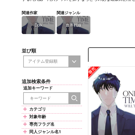
関連作家
関連ジャンル
Dpik
血界戦線
並び順
追加検索条件
追加キーワード
カテゴリ
対象年齢
専売フラグ名
同人ジャンル名1