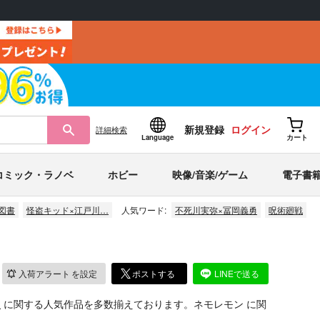
新規登録
ログイン
詳細
検索
Language
カート
コミック・ラノベ
ホビー
映像/音楽/ゲーム
電子書
図書
怪盗キッド×江戸川…
人気ワード:
不死川実弥×冨岡義勇
呪術廻戦
入荷アラート
を設定
ポストする
LINEで送る
線
に関する人気作品を多数揃えております。ネモレモン に関