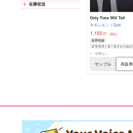
在庫状況
Only Time Will Tell
ネモレモン
/
Dpik
1,155
円
（税込）
血界戦線
クラウス・V・ラインヘルツ
×：在庫なし
サンプル
再販