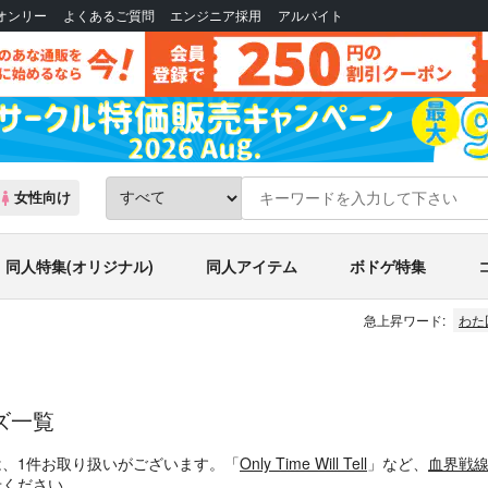
Bオンリー
よくあるご質問
エンジニア採用
アルバイト
女性向け
同人特集(オリジナル)
同人アイテム
ボドゲ特集
急上昇ワード:
わた
ズ一覧
は、1件お取り扱いがございます。「
Only Time Will Tell
」など、
血界戦
せください。