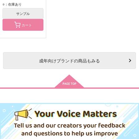
松野おそ松
○：在庫あり
松野チョロ松
サンプル
カート
成年
向けブランドの商品もみる