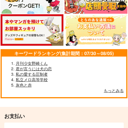
キーワードランキング(集計期間：07/30～08/05)
月刊少女野崎くん
君が言うには犬の恋
私の愛する圧制者
私立メロ高等学校
灰色と赤
もっとみる
お支払い