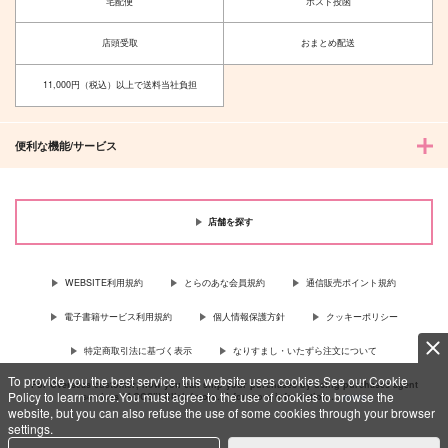
宅配便
ポスト投函
店頭受取
おまとめ配送
11,000円（税込）以上で送料当社負担
便利な機能/サービス
店舗を探す
WEBSITE利用規約
とらのあな会員規約
通信販売ポイント規約
電子書籍サービス利用規約
個人情報保護方針
クッキーポリシー
特定商取引法に基づく表示
なりすまし・いたずら注文について
To provide you the best service, this website uses cookies.See our Cookie
For Overseas customer, now you can ship your purchases by using purchases agent
Policy to learn more.You must agree to the use of cookies to browse the
services “AOCS”! Click {more…} for more information …
more
website, but you can also refuse the use of some cookies through your browser
settings.