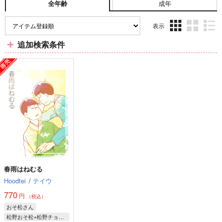
成年
全年齢
表示
3カ
2カ
1カ
追加検索条件
ラ
ラ
ラ
ム
ム
ム
表
表
表
示
示
示
春雨はねむる
Hoodtei
/
テイウ
770
円
（税込）
おそ松さん
松野おそ松×松野チョロ松