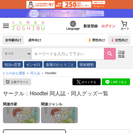
新規登録
ログイン
Language
カート
全年齢向け
成年向け
男性向け
女性向け
詳細
検索
狛治×恋雪
ゼンゼロ
薬屋のひとりごと
呪術廻戦
とらのあな通販
同人誌
Hoodtei
入荷アラート
ポストする
LINEで送る
サークル：Hoodtei 同人誌・同人グッズ一覧
関連作家
関連ジャンル
テイウ
おそ松さん