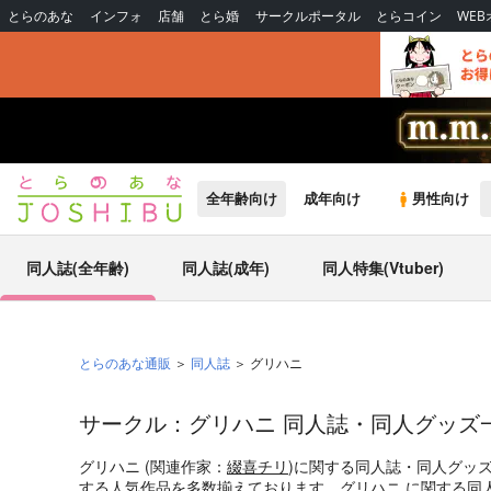
とらのあな
インフォ
店舗
とら婚
サークルポータル
とらコイン
WE
全年齢向け
成年向け
男性向け
同人誌(全年齢)
同人誌(成年)
同人特集(Vtuber)
とらのあな通販
同人誌
グリハニ
サークル：グリハニ 同人誌・同人グッズ
グリハニ (関連作家：
綴喜チリ
)に関する同人誌・同人グッ
する人気作品を多数揃えております。グリハニ に関する同