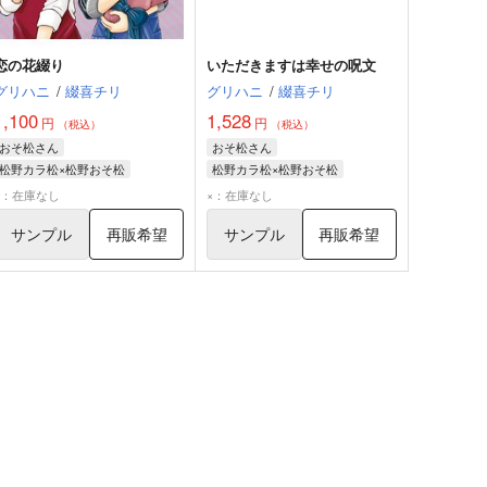
恋の花綴り
いただきますは幸せの呪文
グリハニ
/
綴喜チリ
グリハニ
/
綴喜チリ
1,100
1,528
円
円
（税込）
（税込）
おそ松さん
おそ松さん
松野カラ松×松野おそ松
松野カラ松×松野おそ松
松野カラ松
松野おそ松
松野カラ松
松野おそ松
×：在庫なし
×：在庫なし
サンプル
再販希望
サンプル
再販希望