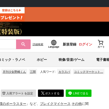
新規登録
ログイン
詳細
検索
Language
カート
コミック・ラノベ
ホビー
映像/音楽/ゲーム
電子書
月刊少女野崎くん
三間
人気ワード:
カラスバ
コミックマーケット…
入荷アラート
を設定
ポストする
LINEで送る
僕のポーラスター
」など、
ブレイクマイケース
その他
に関