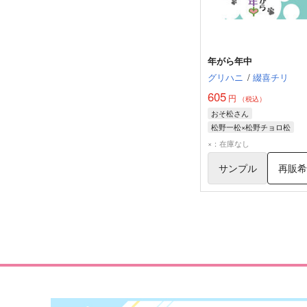
年がら年中
グリハニ
/
綴喜チリ
605
円
（税込）
おそ松さん
松野一松×松野チョロ松
松野一松
松野チョロ松
×：在庫なし
サンプル
再販