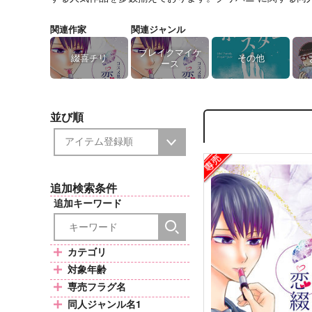
関連作家
関連ジャンル
ブレイクマイケ
綴喜チリ
その他
ース
並び順
追加検索条件
追加キーワード
カテゴリ
対象年齢
専売フラグ名
同人ジャンル名1