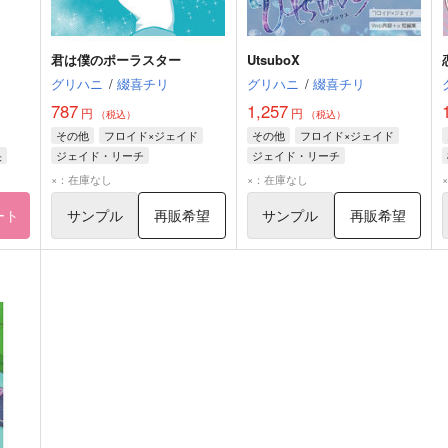
君は僕のポーラスター
UtsuboX
グリハニ
/
綴喜チリ
グリハニ
/
綴喜チリ
787
1,257
円
円
（税込）
（税込）
その他
フロイド×ジェイド
その他
フロイド×ジェイド
央
ジェイド・リーチ
ジェイド・リーチ
フロイド・リーチ
フロイド・リーチ
×：在庫なし
×：在庫なし
ート
サンプル
再販希望
サンプル
再販希望