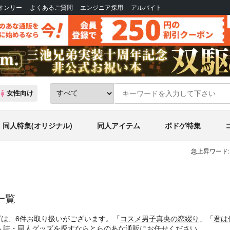
Bオンリー
よくあるご質問
エンジニア採用
アルバイト
女性向け
同人特集(オリジナル)
同人アイテム
ボドゲ特集
急上昇ワード:
一覧
ズは、6件お取り扱いがございます。「
コスメ男子真央の恋綴り
」「
君は
人誌・同人グッズを探すならとらのあな通販にお任せください。