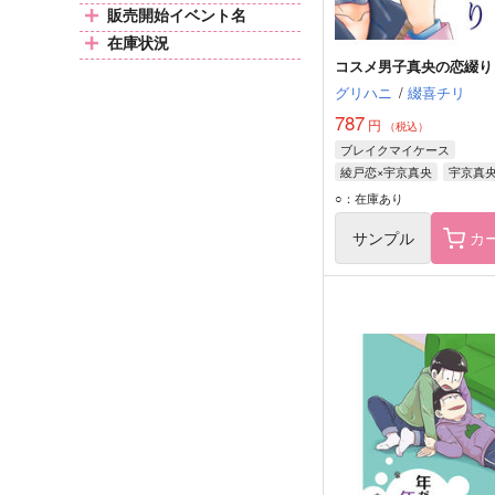
販売開始イベント名
在庫状況
コスメ男子真央の恋綴り
グリハニ
/
綴喜チリ
787
円
（税込）
ブレイクマイケース
綾戸恋×宇京真央
宇京真
綾戸恋
○：在庫あり
サンプル
カ