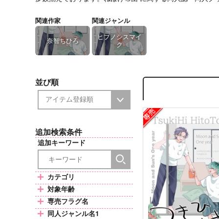
関連作家
関連ジャンル
ヒプノシスマイ
奈智ちひろ
ク
並び順
追加検索条件
追加キーワード
カテゴリ
対象年齢
専売フラグ名
同人ジャンル名1