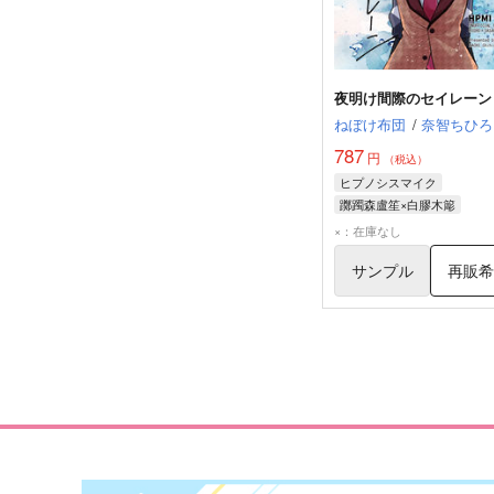
夜明け間際のセイレーン
ねぼけ布団
/
奈智ちひろ
787
円
（税込）
ヒプノシスマイク
躑躅森盧笙×白膠木簓
躑躅森盧笙
白膠木簓
×：在庫なし
サンプル
再販