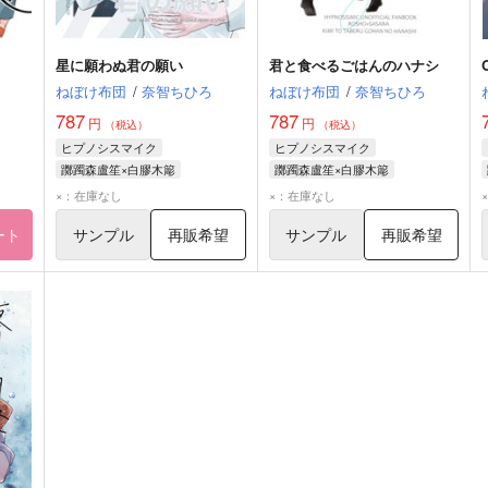
星に願わぬ君の願い
君と食べるごはんのハナシ
ねぼけ布団
/
奈智ちひろ
ねぼけ布団
/
奈智ちひろ
787
787
円
円
（税込）
（税込）
ヒプノシスマイク
ヒプノシスマイク
躑躅森盧笙×白膠木簓
躑躅森盧笙×白膠木簓
躑躅森盧笙
白膠木簓
躑躅森盧笙
白膠木簓
×：在庫なし
×：在庫なし
ート
サンプル
再販希望
サンプル
再販希望