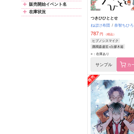
販売開始イベント名
在庫状況
つきひひととせ
ねぼけ布団
/
奈智ちひろ
787
円
（税込）
ヒプノシスマイク
躑躅森盧笙×白膠木簓
躑躅森盧笙
白膠木簓
○：在庫あり
サンプル
カ