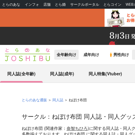
とらのあな
インフォ
店舗
とら婚
サークルポータル
とらコイン
WE
全年齢向け
成年向け
男性向け
同人誌(全年齢)
同人誌(成年)
同人特集(Vtuber)
とらのあな通販
同人誌
ねぼけ布団
サークル：ねぼけ布団 同人誌・同人グッ
ねぼけ布団 (関連作家：
奈智ちひろ
)に関する同人誌・同人
多数揃えております。ねぼけ布団 に関する同人誌・同人グ