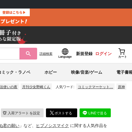
新規登録
ログイン
詳細
検索
Language
カート
コミック・ラノベ
ホビー
映像/音楽/ゲーム
電子書
法使いの夜
月刊少女野崎くん
人気ワード:
コミックマーケット…
原神
入荷アラート
を設定
ポストする
LINEで送る
ぬ君の願い
」など、
ヒプノシスマイク
に関する人気作品を