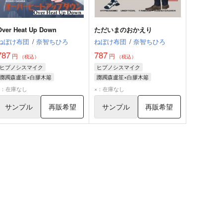
Over Heat Up Down
ただいまのおかえり
ねぼけ布団
/
奈智ちひろ
ねぼけ布団
/
奈智ちひろ
787
787
円
円
（税込）
（税込）
ヒプノシスマイク
ヒプノシスマイク
躑躅森盧笙×白膠木簓
躑躅森盧笙×白膠木簓
白膠木簓
躑躅森盧笙
躑躅森盧笙
白膠木簓
×：在庫なし
×：在庫なし
サンプル
再販希望
サンプル
再販希望