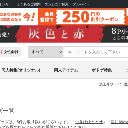
Bオンリー
よくあるご質問
エンジニア採用
アルバイト
女性向け
同人特集(オリジナル)
同人アイテム
ボドゲ特集
急上昇ワード:
魔
ズ一覧
グッズは、6件お取り扱いがございます。「
つきひひととせ
」「
星に願わ
ッズを探すならとらのあな通販にお任せください。