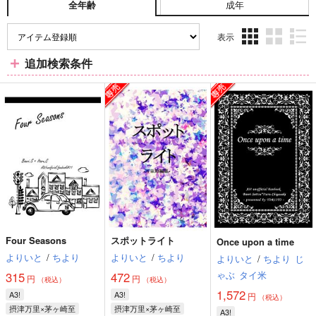
成年
全年齢
表示
3カ
2カ
1カ
追加検索条件
ラ
ラ
ラ
ム
ム
ム
表
表
表
示
示
示
Four Seasons
スポットライト
Once upon a time
よりいと
/
ちより
よりいと
/
ちより
よりいと
/
ちより
じ
ゃぶ
タイ米
315
472
円
円
（税込）
（税込）
1,572
A3!
A3!
円
（税込）
摂津万里×茅ヶ崎至
摂津万里×茅ヶ崎至
A3!