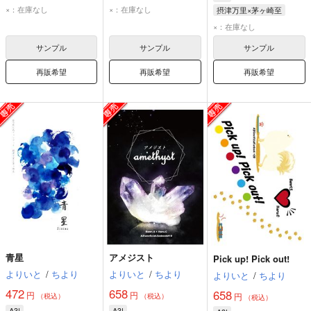
摂津万里
茅ヶ崎至
摂津万里
茅ヶ崎至
×：在庫なし
×：在庫なし
摂津万里×茅ヶ崎至
摂津万里
茅ヶ崎至
×：在庫なし
サンプル
サンプル
サンプル
再販希望
再販希望
再販希望
青星
アメジスト
Pick up! Pick out!
よりいと
/
ちより
よりいと
/
ちより
よりいと
/
ちより
472
658
658
円
円
円
（税込）
（税込）
（税込）
A3!
A3!