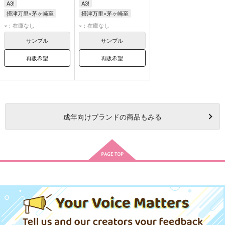
A3!
A3!
摂津万里×茅ヶ崎至
摂津万里×茅ヶ崎至
摂津万里
茅ヶ崎至
摂津万里
茅ヶ崎至
×：在庫なし
×：在庫なし
月岡紬
サンプル
サンプル
再販希望
再販希望
成年
向けブランドの商品もみる