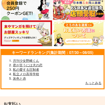
キーワードランキング(集計期間：07/30～08/05)
月刊少女野崎くん
君が言うには犬の恋
私の愛する圧制者
私立メロ高等学校
灰色と赤
もっとみる
お支払い