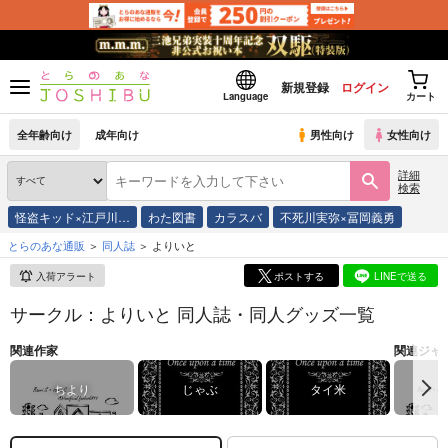
新規登録
ログイン
Language
カート
全年齢向け
成年向け
男性向け
女性向け
詳細
検索
怪盗キッド×江戸川…
わた図書
カラスバ
不死川実弥×冨岡義勇
とらのあな通販
同人誌
よりいと
入荷アラート
ポストする
LINEで送る
サークル：よりいと 同人誌・同人グッズ一覧
関連作家
関連ジャ
ちより
じゃぶ
タイ米