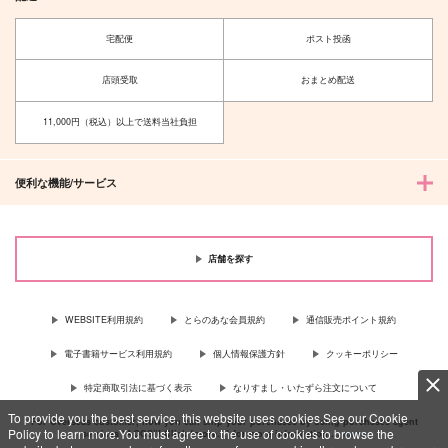
宅配便
ポスト投函
店頭受取
おまとめ配送
11,000円（税込）以上で送料当社負担
便利な機能/サービス
店舗を探す
WEBSITE利用規約
とらのあな会員規約
通信販売ポイント規約
電子書籍サービス利用規約
個人情報保護方針
クッキーポリシー
特定商取引法に基づく表示
なりすまし・いたずら注文について
To provide you the best service, this website uses cookies.See our Cookie
For Overseas customer, now you can ship your purchases by using purchases agent
Policy to learn more.You must agree to the use of cookies to browse the
services “AOCS”! Click {more…} for more information …
more