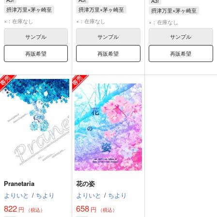
A3!
摂津万里×茅ヶ崎至
摂津万里×茅ヶ崎至
摂津万里×茅ヶ崎至
摂津万里
茅ヶ崎至
摂津万里
茅ヶ崎至
摂津万里
茅ヶ崎至
×：在庫なし
×：在庫なし
×：在庫なし
サンプル
サンプル
サンプル
再販希望
再販希望
再販希望
Pranetaria
花の姿
よりいと
/
ちより
よりいと
/
ちより
822
658
円
円
（税込）
（税込）