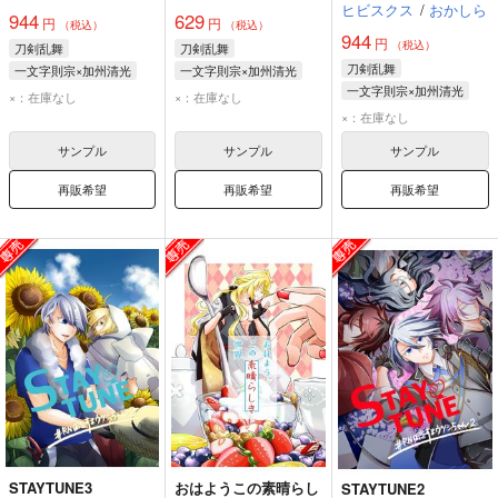
ヒビスクス
/
おかしら
944
629
円
円
（税込）
（税込）
944
円
（税込）
刀剣乱舞
刀剣乱舞
刀剣乱舞
一文字則宗×加州清光
一文字則宗×加州清光
一文字則宗×加州清光
一文字則宗
加州清光
一文字則宗
加州清光
×：在庫なし
×：在庫なし
一文字則宗
加州清光
×：在庫なし
サンプル
サンプル
サンプル
再販希望
再販希望
再販希望
STAYTUNE3
おはようこの素晴らし
STAYTUNE2