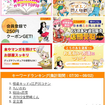
キーワードランキング(集計期間：07/30～08/02)
怪盗キッド×江戸川コナン
ちいかわ
狛治×恋雪
月刊少女野崎くん
足立透