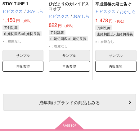
STAY TUNE 1
ひだまりのカレイドス
平成最後の君に告ぐ
コオプ
ヒビスクス
/
おかしら
ヒビスクス
/
おかしら
ヒビスクス
/
おかしら
1,150
1,478
円
円
（税込）
（税込）
822
円
（税込）
刀剣乱舞
刀剣乱舞
刀剣乱舞
山姥切国広×山姥切長義
山姥切国広×山姥切長義
山姥切国広×山姥切長義
山姥切国広
山姥切国広
×：在庫なし
×：在庫なし
山姥切国広
×：在庫なし
山姥切長義
山姥切長義
山姥切長義
サンプル
サンプル
サンプル
再販希望
再販希望
再販希望
成年
向けブランドの商品もみる