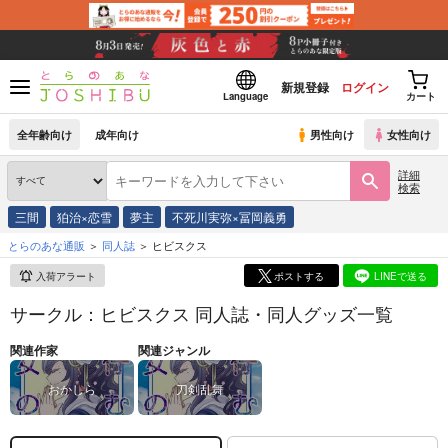
新規登録
ログイン
Language
カート
全年齢向け
成年向け
男性向け
女性向け
詳細
検索
三間
狛治×恋雪
夢主
不死川実弥×冨岡義勇
とらのあな通販
同人誌
ヒビスクス
入荷アラート
ポストする
LINEで送る
サークル：ヒビスクス 同人誌・同人グッズ一覧
関連作家
関連ジャンル
おかしら
刀剣乱舞