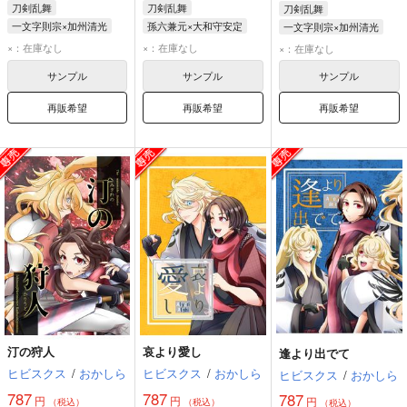
刀剣乱舞
刀剣乱舞
刀剣乱舞
一文字則宗×加州清光
孫六兼元×大和守安定
一文字則宗×加州清光
一文字則宗
加州清光
孫六兼元
大和守安定
一文字則宗
加州清光
×：在庫なし
×：在庫なし
×：在庫なし
サンプル
サンプル
サンプル
再販希望
再販希望
再販希望
汀の狩人
哀より愛し
逢より出でて
ヒビスクス
/
おかしら
ヒビスクス
/
おかしら
ヒビスクス
/
おかしら
787
787
787
円
円
円
（税込）
（税込）
（税込）