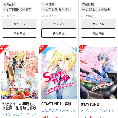
刀剣乱舞
刀剣乱舞
刀剣乱舞
一文字則宗×加州清光
一文字則宗×加州清光
一文字則宗×加州清光
一文字則宗
加州清光
一文字則宗
加州清光
一文字則宗
加州清光
×：在庫なし
×：在庫なし
×：在庫なし
サンプル
サンプル
サンプル
再販希望
再販希望
再販希望
おはようこの素晴らし
STAYTUNE1 再版
STAYTUNE4
き世界 別冊無し再版
ヒビスクス
/
おかしら
ヒビスクス
/
おかしら
ヒビスクス
/
おかしら
944
1,415
円