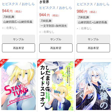
き世界
ヒビスクス
/
おかしら
ヒビスクス
/
おかしら
ヒビスクス
/
おかしら
944
986
円
円
（税込）
（税込）
944
円
（税込）
刀剣乱舞
刀剣乱舞
刀剣乱舞
山姥切国広×山姥切長義
山姥切国広×山姥切長義
一文字則宗×加州清光
山姥切国広
山姥切国広
×：在庫なし
×：在庫なし
一文字則宗
加州清光
×：在庫なし
山姥切長義
山姥切長義
サンプル
サンプル
サンプル
再販希望
再販希望
再販希望