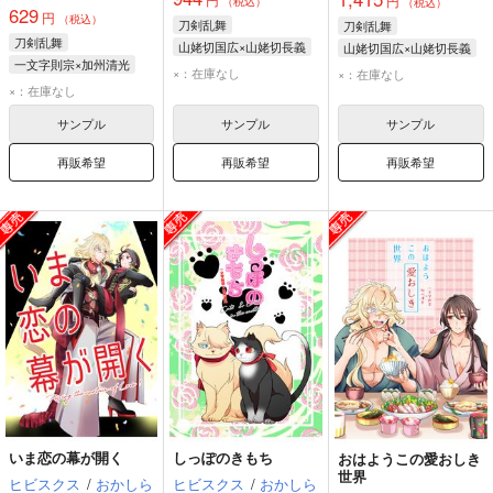
円
（税込）
（税込）
629
円
（税込）
刀剣乱舞
刀剣乱舞
刀剣乱舞
山姥切国広×山姥切長義
山姥切国広×山姥切長義
一文字則宗×加州清光
山姥切国広
山姥切国広
×：在庫なし
×：在庫なし
一文字則宗
加州清光
×：在庫なし
山姥切長義
山姥切長義
サンプル
サンプル
サンプル
再販希望
再販希望
再販希望
いま恋の幕が開く
しっぽのきもち
おはようこの愛おしき
世界
ヒビスクス
/
おかしら
ヒビスクス
/
おかしら