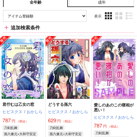
成年
全年齢
表示
3カ
2カ
1カ
追加検索条件
ラ
ラ
ラ
ム
ム
ム
表
表
表
示
示
示
君佇むは乙女の窓
どうする孫六
愛しのあのこの寝相が
悪い！
ヒビスクス
/
おかしら
ヒビスクス
/
おかしら
ヒビスクス
/
おかしら
787
629
円
円
（税込）
（税込）
787
円
（税込）
刀剣乱舞
刀剣乱舞
刀剣乱舞
孫六兼元×大和守安定
孫六兼元×大和守安定