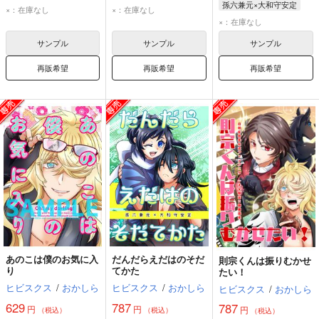
孫六兼元×大和守安定
孫六兼元
大和守安定
孫六兼元
大和守安定
×：在庫なし
×：在庫なし
孫六兼元
大和守安定
×：在庫なし
サンプル
サンプル
サンプル
再販希望
再販希望
再販希望
あのこは僕のお気に入
だんだらえだはのそだ
則宗くんは振りむかせ
り
てかた
たい！
ヒビスクス
/
おかしら
ヒビスクス
/
おかしら
ヒビスクス
/
おかしら
629
787
787
円
円
円
（税込）
（税込）
（税込）