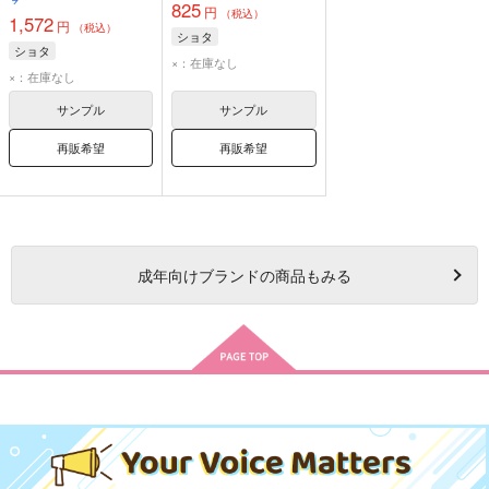
ろ.
825
円
（税込）
1,572
円
（税込）
ショタ
ショタ
×：在庫なし
×：在庫なし
サンプル
サンプル
再販希望
再販希望
成年
向けブランドの商品もみる