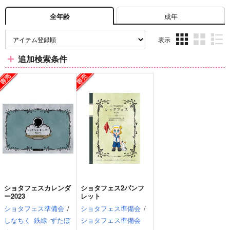
成年
全年齢
表示
3カ
2カ
1カ
追加検索条件
ラ
ラ
ラ
ム
ム
ム
表
表
表
示
示
示
ショタフェスカレンダ
ショタフェス2パンフ
ー2023
レット
ショタフェス準備会
/
ショタフェス準備会
/
しなちく
鉄線
ずたぼ
ショタフェス準備会