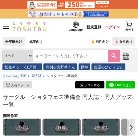
新規登録
ログイン
Language
カート
全年齢向け
成年向け
男性向け
女性向け
詳細
検索
怪盗キッド×江戸川…
月刊少女野崎くん
原神
薬屋のひとりごと
とらのあな通販
同人誌
ショタフェス準備会
入荷アラート
ポストする
LINEで送る
サークル：ショタフェス準備会 同人誌・同人グッズ
一覧
関連作家
しなちく
鉄線
ずたぼろ.
ショタ