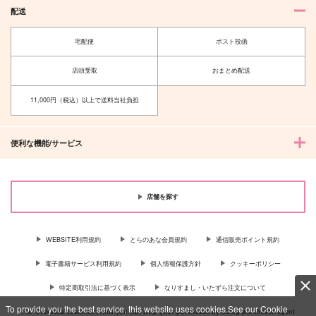
配送
宅配便
ポスト投函
店頭受取
おまとめ配送
11,000円（税込）以上で送料当社負担
便利な機能/サービス
店舗を探す
WEBSITE利用規約
とらのあな会員規約
通信販売ポイント規約
電子書籍サービス利用規約
個人情報保護方針
クッキーポリシー
特定商取引法に基づく表示
なりすまし・いたずら注文について
To provide you the best service, this website uses cookies.See our Cookie
For Overseas customer, now you can ship your purchases by using purchases agent