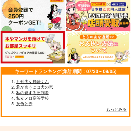
キーワードランキング(集計期間：07/30～08/05)
月刊少女野崎くん
君が言うには犬の恋
私の愛する圧制者
私立メロ高等学校
灰色と赤
もっとみる