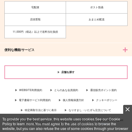
宅配便
ポスト投函
店頭受取
おまとめ配送
11,000円（税込）以上で送料当社負担
便利な機能/サービス
店舗を探す
WEBSITE利用規約
とらのあな会員規約
通信販売ポイント規約
電子書籍サービス利用規約
個人情報保護方針
クッキーポリシー
特定商取引法に基づく表示
なりすまし・いたずら注文について
To provide you the best service, this website uses cookies.See our Cookie
For Overseas customer, now you can ship your purchases by using purchases agent
Policy to learn more.You must agree to the use of cookies to browse the
services “AOCS”! Click {more…} for more information …
more
website, but you can also refuse the use of some cookies through your browser