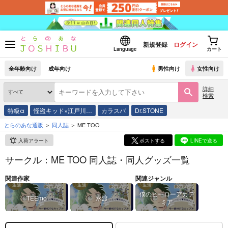
新規登録
ログイン
Language
カート
全年齢向け
成年向け
男性向け
女性向け
詳細
検索
特級α
怪盗キッド×江戸川…
カラスバ
Dr.STONE
とらのあな通販
同人誌
ME TOO
入荷アラート
ポストする
LINEで送る
サークル：ME TOO 同人誌・同人グッズ一覧
関連作家
関連ジャンル
僕のヒーローアカデ
TEEmo
水渡
ミア