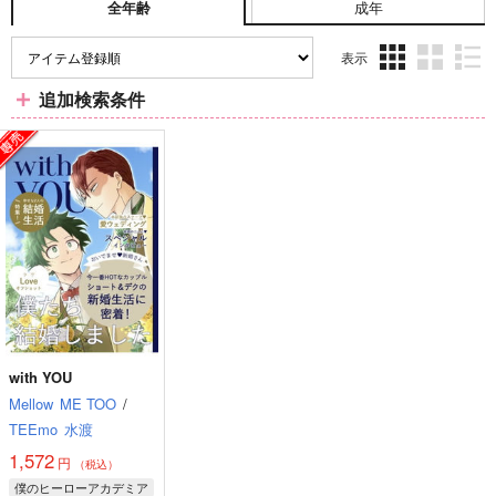
成年
全年齢
表示
3カ
2カ
1カ
追加検索条件
ラ
ラ
ラ
ム
ム
ム
表
表
表
示
示
示
with YOU
Mellow
ME TOO
/
TEEmo
水渡
1,572
円
（税込）
僕のヒーローアカデミア