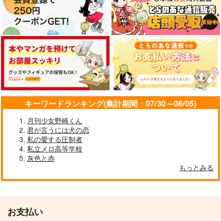
キーワードランキング(集計期間：07/30～08/05)
月刊少女野崎くん
君が言うには犬の恋
私の愛する圧制者
私立メロ高等学校
灰色と赤
もっとみる
お支払い