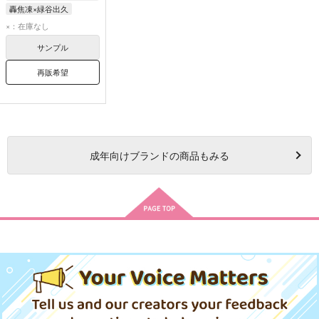
轟焦凍×緑谷出久
轟焦凍
緑谷出久
×：在庫なし
サンプル
再販希望
成年
向けブランドの商品もみる