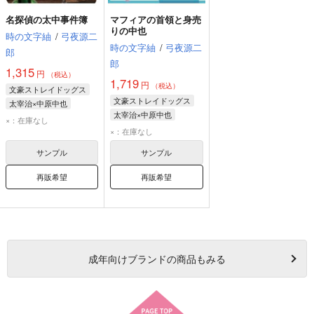
名探偵の太中事件簿
マフィアの首領と身売
りの中也
時の文字紬
/
弓夜源二
時の文字紬
/
弓夜源二
郎
郎
1,315
円
（税込）
1,719
円
（税込）
文豪ストレイドッグス
文豪ストレイドッグス
太宰治×中原中也
太宰治×中原中也
太宰治
中原中也
×：在庫なし
太宰治
中原中也
×：在庫なし
サンプル
サンプル
再販希望
再販希望
成年
向けブランドの商品もみる