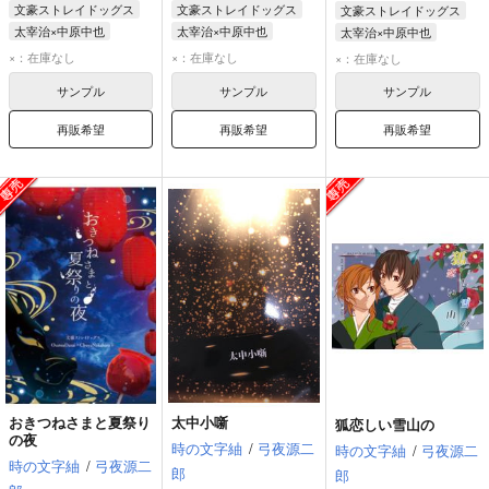
文豪ストレイドッグス
文豪ストレイドッグス
文豪ストレイドッグス
太宰治×中原中也
太宰治×中原中也
太宰治×中原中也
太宰治
中原中也
太宰治
中原中也
太宰治
中原中也
×：在庫なし
×：在庫なし
×：在庫なし
サンプル
サンプル
サンプル
再販希望
再販希望
再販希望
おきつねさまと夏祭り
太中小噺
狐恋しい雪山の
の夜
時の文字紬
/
弓夜源二
時の文字紬
/
弓夜源二
時の文字紬
/
弓夜源二
郎
郎