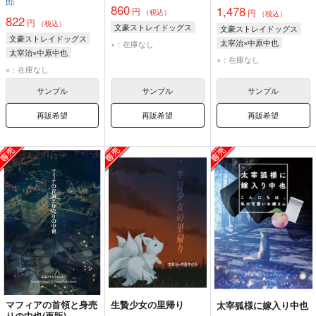
郎
860
1,478
円
円
（税込）
（税込）
822
円
（税込）
文豪ストレイドッグス
文豪ストレイドッグス
文豪ストレイドッグス
太宰治×中原中也
×：在庫なし
太宰治×中原中也
太宰治
中原中也
×：在庫なし
太宰治
中原中也
×：在庫なし
サンプル
サンプル
サンプル
再販希望
再販希望
再販希望
マフィアの首領と身売
生贄少女の里帰り
太宰狐様に嫁入り中也
りの中也(再販)