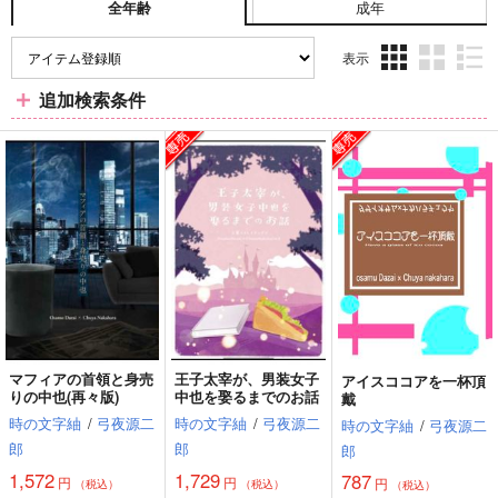
成年
全年齢
表示
3カ
2カ
1カ
追加検索条件
ラ
ラ
ラ
ム
ム
ム
表
表
表
示
示
示
マフィアの首領と身売
王子太宰が、男装女子
アイスココアを一杯頂
りの中也(再々版)
中也を娶るまでのお話
戴
時の文字紬
/
弓夜源二
時の文字紬
/
弓夜源二
時の文字紬
/
弓夜源二
郎
郎
郎
1,572
1,729
787
円
円
円
（税込）
（税込）
（税込）