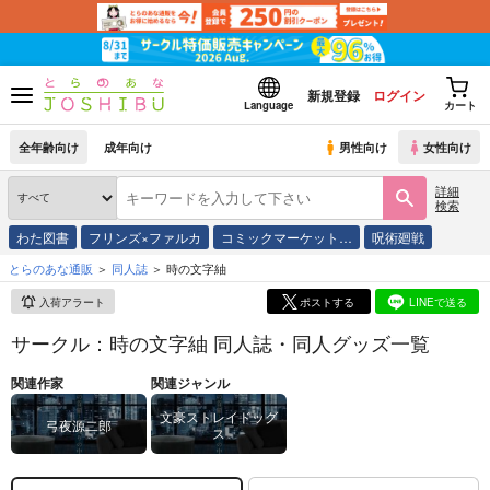
新規登録
ログイン
Language
カート
全年齢向け
成年向け
男性向け
女性向け
詳細
検索
わた図書
フリンズ×ファルカ
コミックマーケット…
呪術廻戦
とらのあな通販
同人誌
時の文字紬
入荷アラート
ポストする
LINEで送る
サークル：時の文字紬 同人誌・同人グッズ一覧
関連作家
関連ジャンル
文豪ストレイドッグ
弓夜源二郎
ス