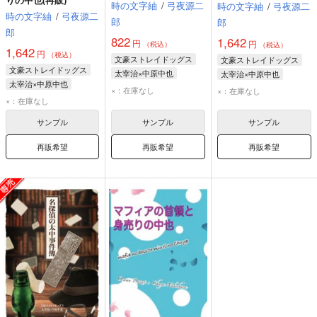
時の文字紬
/
弓夜源二
時の文字紬
/
弓夜源二
時の文字紬
/
弓夜源二
郎
郎
郎
822
1,642
円
円
（税込）
（税込）
1,642
円
（税込）
文豪ストレイドッグス
文豪ストレイドッグス
文豪ストレイドッグス
太宰治×中原中也
太宰治×中原中也
太宰治×中原中也
太宰治
中原中也
太宰治
中原中也
×：在庫なし
×：在庫なし
太宰治
中原中也
×：在庫なし
サンプル
サンプル
サンプル
再販希望
再販希望
再販希望