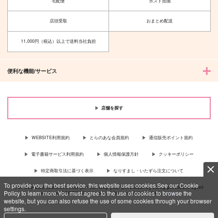
宅配便
ポスト投函
店頭受取
おまとめ配送
11,000円（税込）以上で送料当社負担
便利な機能/サービス
店舗を探す
WEBSITE利用規約
とらのあな会員規約
通信販売ポイント規約
電子書籍サービス利用規約
個人情報保護方針
クッキーポリシー
特定商取引法に基づく表示
なりすまし・いたずら注文について
To provide you the best service, this website uses cookies.See our Cookie
For Overseas customer, now you can ship your purchases by using purchases agent
Policy to learn more.You must agree to the use of cookies to browse the
services “AOCS”! Click {more…} for more information …
more
website, but you can also refuse the use of some cookies through your browser
settings.