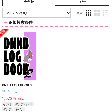
成年
全年齢
表示
3カ
2カ
1カ
追加検索条件
ラ
ラ
ラ
ム
ム
ム
表
表
表
示
示
示
DNKB LOG BOOK 2
3TEN
/
点
1,572
円
（税込）
その他
ダンデ×キバナ
ダンデ
キバナ