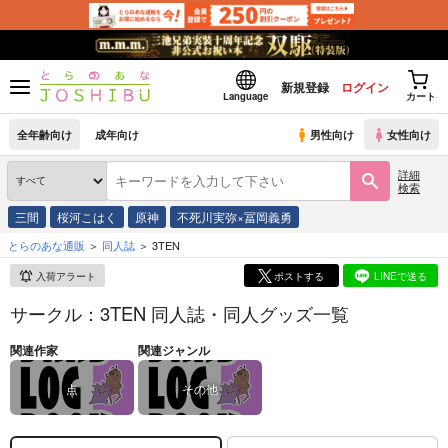
新規登録
ログイン
Language
カート
全年齢向け
成年向け
男性向け
女性向け
詳細
検索
三間
桜河こはく
原神
不死川実弥×冨岡義勇
とらのあな通販
同人誌
3TEN
入荷アラート
ポストする
LINEで送る
サークル：3TEN 同人誌・同人グッズ一覧
関連作家
関連ジャンル
点
その他