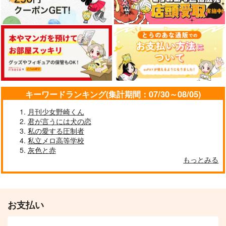
キーワードランキング(集計期間：07/30～08/05)
月刊少女野崎くん
君が言うには犬の恋
私の愛する圧制者
私立メロ高等学校
灰色と赤
もっとみる
お支払い