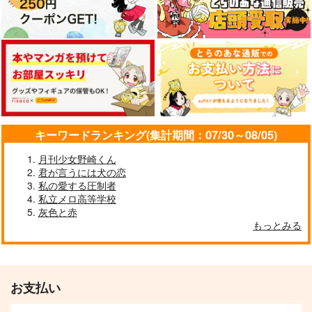
キーワードランキング(集計期間：07/30～08/05)
月刊少女野崎くん
君が言うには犬の恋
私の愛する圧制者
私立メロ高等学校
灰色と赤
もっとみる
お支払い