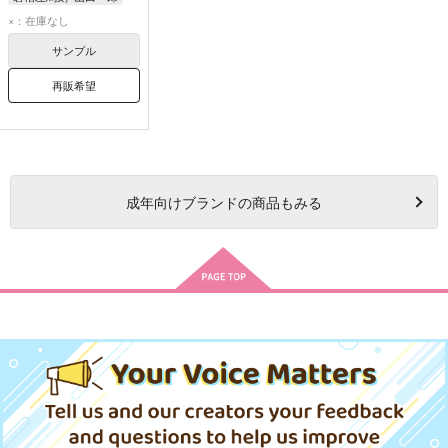
碧棺左馬刻
山田一郎
×：在庫なし
サンプル
再販希望
成年
向けブランドの商品もみる