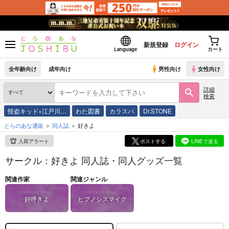
新規登録
ログイン
Language
カート
全年齢向け
成年向け
男性向け
女性向け
詳細
検索
怪盗キッド×江戸川…
わた図書
カラスバ
Dr.STONE
とらのあな通販
同人誌
好きよ
入荷アラート
ポストする
LINEで送る
サークル：好きよ 同人誌・同人グッズ一覧
関連作家
関連ジャンル
好呼きよ
ヒプノシスマイク