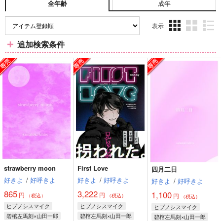
成年
全年齢
表示
3カ
2カ
1カ
追加検索条件
ラ
ラ
ラ
ム
ム
ム
表
表
表
示
示
示
strawberry moon
First Love
四月二日
好きよ
/
好呼きよ
好きよ
/
好呼きよ
好きよ
/
好呼きよ
865
3,222
1,100
円
円
円
（税込）
（税込）
（税込）
ヒプノシスマイク
ヒプノシスマイク
ヒプノシスマイク
碧棺左馬刻×山田一郎
碧棺左馬刻×山田一郎
碧棺左馬刻×山田一郎