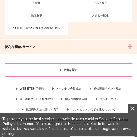
宅配便
ポスト投函
店頭受取
おまとめ配送
11,000円（税込）以上で送料当社負担
便利な機能/サービス
店舗を探す
WEBSITE利用規約
とらのあな会員規約
通信販売ポイント規約
電子書籍サービス利用規約
個人情報保護方針
クッキーポリシー
特定商取引法に基づく表示
なりすまし・いたずら注文について
To provide you the best service, this website uses cookies.See our Cookie
For Overseas customer, now you can ship your purchases by using purchases agent
Policy to learn more.You must agree to the use of cookies to browse the
services “AOCS”! Click {more…} for more information …
more
website, but you can also refuse the use of some cookies through your browser
settings.