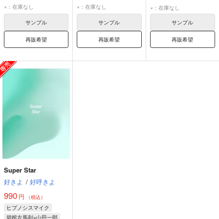
碧棺左馬刻
山田一郎
碧棺左馬刻
山田一郎
碧棺左馬刻
山田一郎
×：在庫なし
×：在庫なし
×：在庫なし
サンプル
サンプル
サンプル
再販希望
再販希望
再販希望
Super Star
好きよ
/
好呼きよ
990
円
（税込）
ヒプノシスマイク
碧棺左馬刻×山田一郎