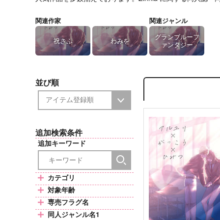
関連作家
関連ジャンル
グランブルーフ
祝さふ
わみを
ァンタジー
並び順
追加検索条件
追加キーワード
カテゴリ
対象年齢
専売フラグ名
同人ジャンル名1