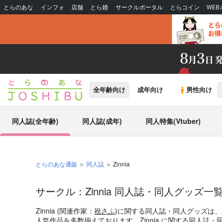
とらのあな
インフォ
店舗
とら婚
サークルポータル
とらコイン
WE
全年齢向け
成年向け
男性向け
同人誌(全年齢)
同人誌(成年)
同人特集(Vtuber)
とらのあな通販
同人誌
Zinnia
サークル：Zinnia 同人誌・同人グッズ一
Zinnia (関連作家：
祝さふ
)に関する同人誌・同人グッズは
人気作品を多数揃えております。Zinnia に関する同人