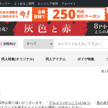
Bオンリー
よくあるご質問
エンジニア採用
アルバイト
女性向け
同人特集(オリジナル)
同人アイテム
ボドゲ特集
急上
覧
、2件お取り扱いがございます。「
アルユリ×がっこう×ひみつ
」「
君の本
誌・同人グッズを探すならとらのあな通販にお任せください。