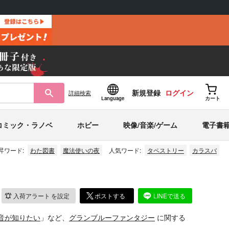
新規登録
ログイン
詳細
検索
Language
カート
コミック・ラノベ
ホビー
映像/音楽/ゲーム
電子書
昇ワード:
わた図書
魔法使いの夜
人気ワード:
タペストリー
カラスバ
入荷アラート
を設定
ポストする
LINEで送る
音が知りたい
」など、
グランブルーファンタジー
に関する