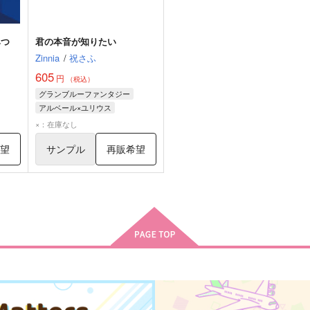
みつ
君の本音が知りたい
Zinnia
/
祝さふ
605
円
（税込）
グランブルーファンタジー
アルベール×ユリウス
ユリウス
アルベール
×：在庫なし
希望
サンプル
再販希望