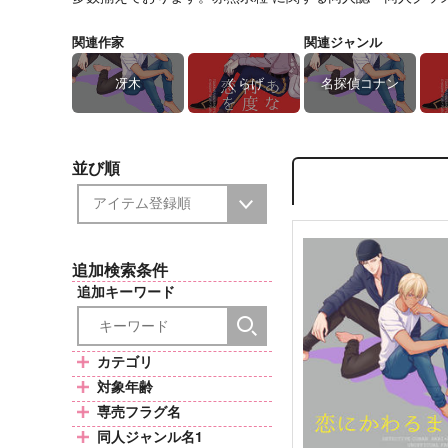
関連作家
関連ジャンル
冴木
くらげ
名探偵コナン
並び順
追加検索条件
追加キーワード
カテゴリ
対象年齢
専売フラグ名
同人ジャンル名1