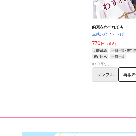
約束をわすれても
赤熱氷粒
/
くらげ
770
円
（税込）
刀剣乱舞
一期一振×鶴丸
鶴丸国永
一期一振
×：在庫なし
サンプル
再販