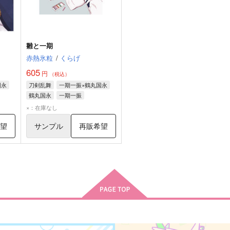
雛と一期
赤熱氷粒
/
くらげ
605
円
（税込）
国永
刀剣乱舞
一期一振×鶴丸国永
鶴丸国永
一期一振
×：在庫なし
希望
サンプル
再販希望