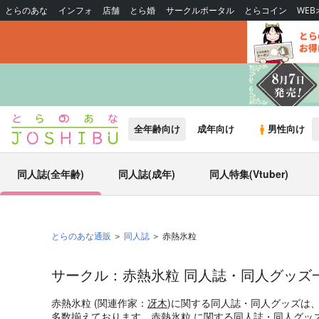
とらのあな
インフォ
店舗
とら婚
サークルポータル
とらコイン
WE
全年齢向け
成年向け
男性向け
同人誌(全年齢)
同人誌(成年)
同人特集(Vtuber)
とらのあな通販
同人誌
赤熱氷粒
サークル：赤熱氷粒 同人誌・同人グッズ
赤熱氷粒 (関連作家：
冴木
)に関する同人誌・同人グッズは
多数揃えております。赤熱氷粒 に関する同人誌・同人グッ