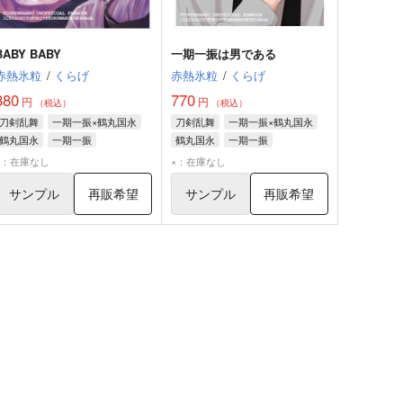
BABY BABY
一期一振は男である
赤熱氷粒
/
くらげ
赤熱氷粒
/
くらげ
880
770
円
円
（税込）
（税込）
刀剣乱舞
一期一振×鶴丸国永
刀剣乱舞
一期一振×鶴丸国永
鶴丸国永
一期一振
鶴丸国永
一期一振
×：在庫なし
×：在庫なし
サンプル
再販希望
サンプル
再販希望