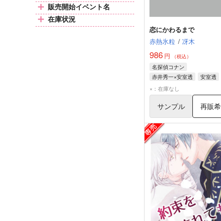
販売開始イベント名
在庫状況
恋にかわるまで
赤熱氷粒
/
冴木
986
円
（税込）
名探偵コナン
赤井秀一×安室透
安室透
赤井秀一
降谷零
×：在庫なし
サンプル
再販