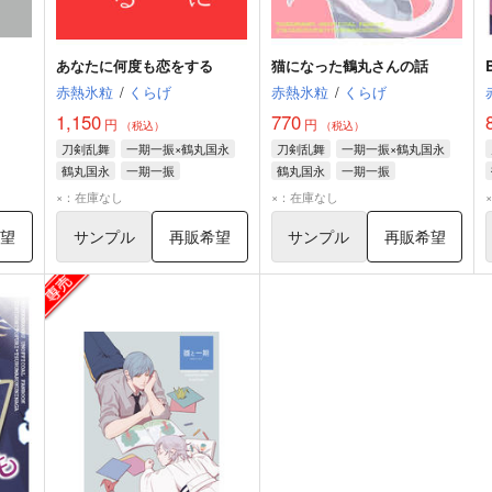
あなたに何度も恋をする
猫になった鶴丸さんの話
赤熱氷粒
/
くらげ
赤熱氷粒
/
くらげ
1,150
770
円
円
（税込）
（税込）
刀剣乱舞
一期一振×鶴丸国永
刀剣乱舞
一期一振×鶴丸国永
鶴丸国永
一期一振
鶴丸国永
一期一振
×：在庫なし
×：在庫なし
希望
サンプル
再販希望
サンプル
再販希望