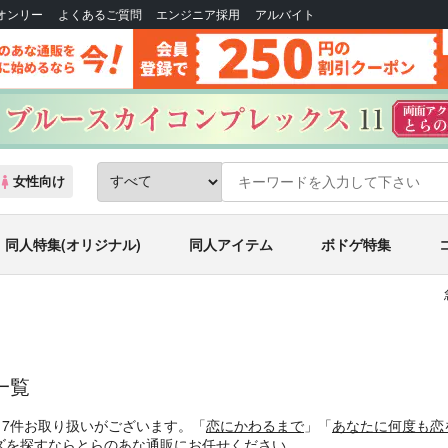
Bオンリー
よくあるご質問
エンジニア採用
アルバイト
女性向け
同人特集(オリジナル)
同人アイテム
ボドゲ特集
一覧
、7件お取り扱いがございます。「
恋にかわるまで
」「
あなたに何度も恋
ズを探すならとらのあな通販にお任せください。