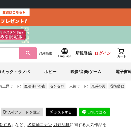
新規登録
ログイン
詳細
検索
Language
カート
コミック・ラノベ
ホビー
映像/音楽/ゲーム
電子書
急上昇ワード:
魔法使いの夜
ゼンゼロ
人気ワード:
鬼滅の刃
呪術廻戦
入荷アラート
を設定
ポストする
LINEで送る
をする
」など、
名探偵コナン
刀剣乱舞
に関する人気作品を