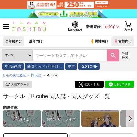
新規登録
ログイン
Language
カート
全年齢向け
成年向け
男性向け
女性向け
詳細
検索
狛治×恋雪
怪盗キッド×江戸川…
夢主
Dr.STONE
とらのあな通販
同人誌
R.cube
入荷アラート
ポストする
LINEで送る
サークル：R.cube 同人誌・同人グッズ一覧
関連作家
高瀬りこ
おむ・ザ・ライス
チャム
チ