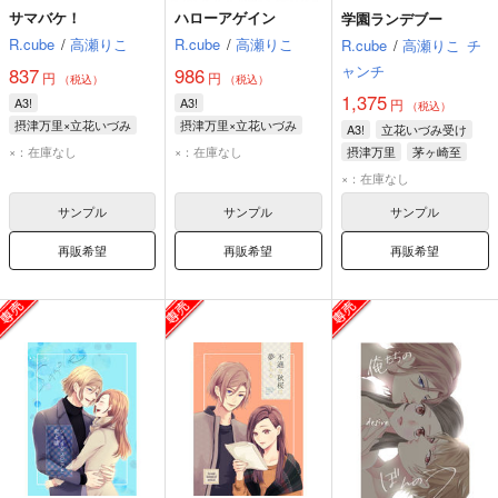
サマバケ！
ハローアゲイン
学園ランデブー
R.cube
/
高瀬りこ
R.cube
/
高瀬りこ
R.cube
/
高瀬りこ
チ
ャンチ
837
986
円
円
（税込）
（税込）
1,375
A3!
A3!
円
（税込）
摂津万里×立花いづみ
摂津万里×立花いづみ
A3!
立花いづみ受け
摂津万里
立花いづみ
摂津万里
立花いづみ
×：在庫なし
×：在庫なし
摂津万里
茅ヶ崎至
三好一成
×：在庫なし
サンプル
サンプル
サンプル
再販希望
再販希望
再販希望