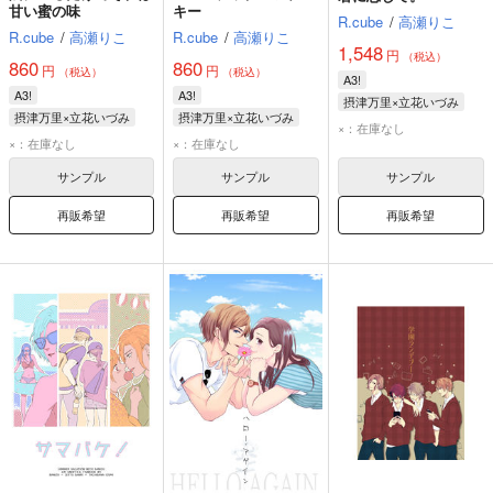
甘い蜜の味
キー
R.cube
/
高瀬りこ
R.cube
/
高瀬りこ
R.cube
/
高瀬りこ
1,548
円
（税込）
860
860
円
円
（税込）
（税込）
A3!
A3!
A3!
摂津万里×立花いづみ
摂津万里×立花いづみ
摂津万里×立花いづみ
摂津万里
立花いづみ
×：在庫なし
摂津万里
立花いづみ
摂津万里
立花いづみ
×：在庫なし
×：在庫なし
モブ山モブ美
サンプル
サンプル
サンプル
再販希望
再販希望
再販希望