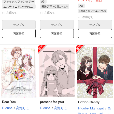
（税込）
ファイナルファンタジー
A3!
A3!
エスティニアン×光の戦士♀
摂津万里×立花いづみ
摂津万里×立花いづみ
エスティニアン
摂津万里
立花いづみ
×：在庫なし
×：在庫なし
摂津万里
立花いづみ
光の戦士
×：在庫なし
サンプル
サンプル
サンプル
再販希望
再販希望
再販希望
Dear You
present for you
Cotton Candy
R.cube
/
高瀬りこ
R.cube
/
高瀬りこ
R.cube
Mgmggat
/
高
瀬りこ
おむ・ザ・ラ