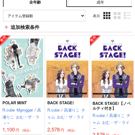
成年
全年齢
表示
3カ
2カ
1カ
追加検索条件
ラ
ラ
ラ
ム
ム
ム
表
表
表
示
示
示
POLAR MINT
BACK STAGE!
BACK STAGE!【ノベ
ルティ付き】
R.cube
Mgmggat
/
高
R.cube
/
高瀬りこ
チ
R.cube
/
高瀬りこ
チ
瀬りこ
おむ・ザ・ラ
ャム
おむ・ザ・ライ
ャム
おむ・ザ・ライ
イス
ス
1,100
2,578
ス
円
円
（税込）
（税込）
2,578
円