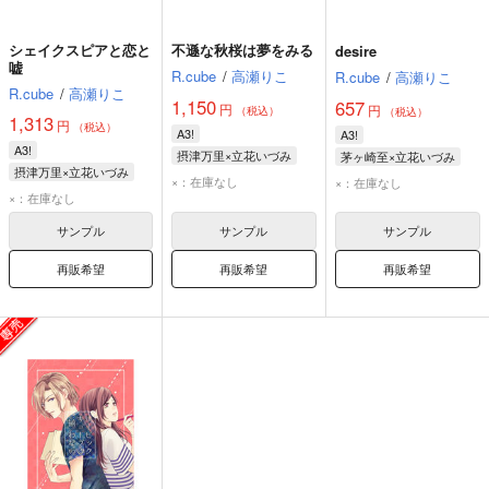
シェイクスピアと恋と
不遜な秋桜は夢をみる
desire
嘘
R.cube
/
高瀬りこ
R.cube
/
高瀬りこ
R.cube
/
高瀬りこ
1,150
657
円
円
（税込）
（税込）
1,313
円
（税込）
A3!
A3!
A3!
摂津万里×立花いづみ
茅ヶ崎至×立花いづみ
摂津万里×立花いづみ
摂津万里
立花いづみ
摂津万里
茅ヶ崎至
×：在庫なし
×：在庫なし
摂津万里
立花いづみ
×：在庫なし
立花いづみ
サンプル
サンプル
サンプル
再販希望
再販希望
再販希望