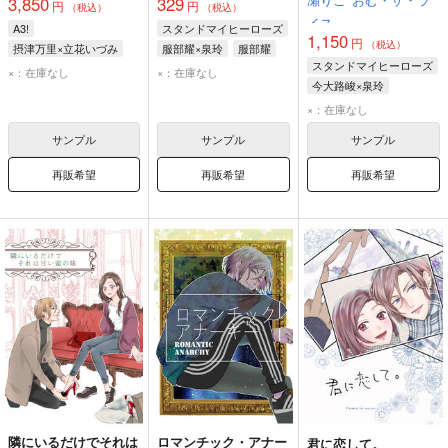
3,850
329
円
円
（税込）
（税込）
イス
A3!
スタンドマイヒーローズ
1,150
円
（税込）
摂津万里×立花いづみ
服部耀×泉玲
服部耀
スタンドマイヒーローズ
摂津万里
立花いづみ
泉玲
×：在庫なし
×：在庫なし
今大路峻×泉玲
今大路峻
泉玲
×：在庫なし
サンプル
サンプル
サンプル
再販希望
再販希望
再販希望
隣にいるだけでそれは
ロマンチック・アナー
君に恋して。