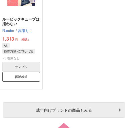
ルービックキューブは
揃わない
R.cube
/
高瀬りこ
1,313
円
（税込）
A3!
摂津万里×立花いづみ
摂津万里
立花いづみ
×：在庫なし
サンプル
再販希望
成年
向けブランドの商品もみる