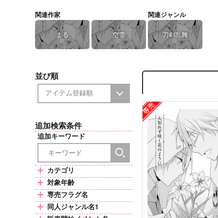
関連作家
関連ジャンル
まる
空雪
刀剣乱舞
並び順
追加検索条件
追加キーワード
カテゴリ
対象年齢
専売フラグ名
同人ジャンル名1