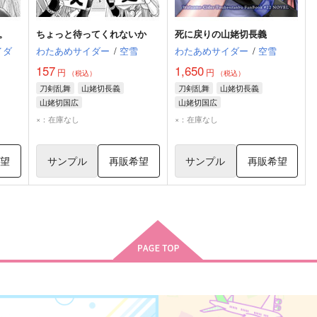
。
ちょっと待ってくれないか
死に戻りの山姥切長義
イダ
わたあめサイダー
/
空雪
わたあめサイダー
/
空雪
157
1,650
円
円
（税込）
（税込）
刀剣乱舞
山姥切長義
刀剣乱舞
山姥切長義
山姥切国広
山姥切国広
×：在庫なし
×：在庫なし
希望
サンプル
再販希望
サンプル
再販希望