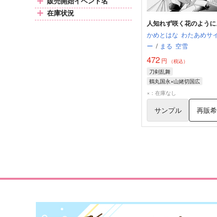
販売開始イベント名
在庫状況
人知れず咲く花のように
かめとはな
わたあめサ
ー
/
まる
空雪
472
円
（税込）
刀剣乱舞
鶴丸国永×山姥切国広
鶴丸国永
山姥切国広
×：在庫なし
サンプル
再販