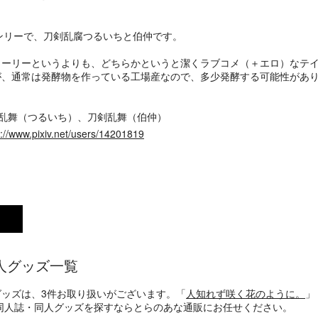
オンリーで、刀剣乱腐つるいちと伯仲です。
トーリーというよりも、どちらかというと潔くラブコメ（＋エロ）なテ
が、通常は発酵物を作っている工場産なので、多少発酵する可能性があ
乱舞（つるいち）、刀剣乱舞（伯仲）
s://www.pixiv.net/users/14201819
人グッズ一覧
グッズは、3件お取り扱いがございます。「
人知れず咲く花のように。
」
同人誌・同人グッズを探すならとらのあな通販にお任せください。