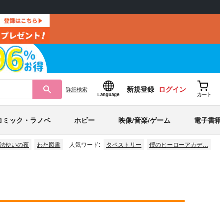
新規登録
ログイン
詳細
検索
Language
カート
コミック・ラノベ
ホビー
映像/音楽/ゲーム
電子書
法使いの夜
わた図書
人気ワード:
タペストリー
僕のヒーローアカデ…