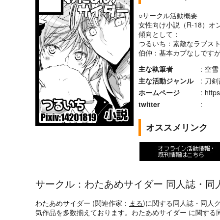
○サークル活動概要
女性向け小説（R-18）
傾向として：
つるいち：素敵なラブス
伯仲：基本カプなしです
主な執筆者
:
空雪
主な活動ジャンル
:
刀剣
ホームページ
:
http
twitter
:
オススメリンク
サークル：わたあめサイダー 同人誌・同
わたあめサイダー (関連作家：
まる
)に関する同人誌・同人
気作品を多数揃えております。わたあめサイダー に関する