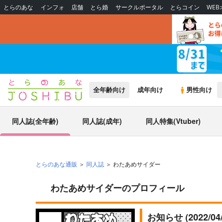
とらのあな
インフォ
店舗
とら婚
サークルポータル
とらコイン
WE
全年齢向け
成年向け
男性向け
同人誌(全年齢)
同人誌(成年)
同人特集(Vtuber)
とらのあな通販
同人誌
わたあめサイダー
わたあめサイダーのプロフィール
お知らせ (2022/0