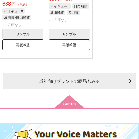
688
円
（税込）
ハイキュー!!
日向翔陽
ハイキュー!!
影山飛雄
及川徹
及川徹×影山飛雄
×：在庫なし
影山飛雄
及川徹
×：在庫なし
サンプル
サンプル
再販希望
再販希望
成年
向けブランドの商品もみる