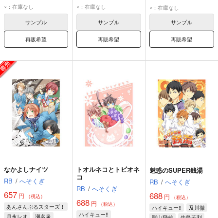
月永レオ
瀬名泉
朱桜司
朱桜司
×：在庫なし
×：在庫なし
×：在庫なし
サンプル
サンプル
サンプル
再販希望
再販希望
再販希望
なかよしナイツ
トオルネコとトビオネ
魅惑のSUPER銭湯
コ
RB
/
へそくぎ
RB
/
へそくぎ
RB
/
へそくぎ
657
688
円
円
（税込）
（税込）
688
円
（税込）
あんさんぶるスターズ！
ハイキュー!!
及川徹
ハイキュー!!
月永レオ
瀬名泉
影山飛雄
牛島若利