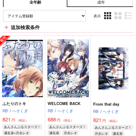
成年
全年齢
表示
3カ
2カ
1カ
追加検索条件
ラ
ラ
ラ
ム
ム
ム
表
表
表
示
示
示
ふたりのトキ
WELCOME BACK
From that day
RB
/
へそくぎ
RB
/
へそくぎ
RB
/
へそくぎ
821
688
821
円
円
円
（税込）
（税込）
（税込）
あんさんぶるスターズ！
あんさんぶるスターズ！
あんさんぶるスターズ！
瀬名泉×月永レオ
瀬名泉
月永レオ
月永レオ
瀬名泉