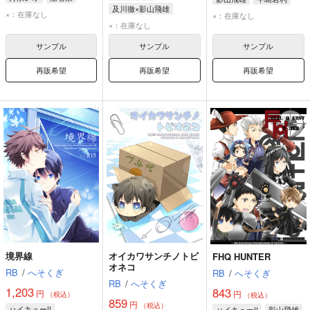
及川徹×影山飛雄
朔間凛月
×：在庫なし
×：在庫なし
及川徹
影山飛雄
×：在庫なし
サンプル
サンプル
サンプル
再販希望
再販希望
再販希望
境界線
オイカワサンチノトビ
FHQ HUNTER
オネコ
RB
/
へそくぎ
RB
/
へそくぎ
RB
/
へそくぎ
1,203
843
円
円
（税込）
（税込）
859
円
（税込）
ハイキュー!!
ハイキュー!!
影山飛雄