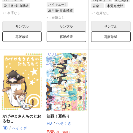
ハイキュー!!
及川徹×影山飛雄
岩泉一
木兎光太郎
及川徹×影山飛雄
影山飛雄
及川徹
×：在庫なし
×：在庫なし
及川徹
影山飛雄
×：在庫なし
サンプル
サンプル
サンプル
再販希望
再販希望
再販希望
かげやまさんちのとお
決戦！夏祭り
るねこ
RB
/
へそくぎ
RB
/
へそくぎ
688
円
（税込）