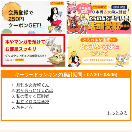
キーワードランキング(集計期間：07/30～08/05)
月刊少女野崎くん
君が言うには犬の恋
私の愛する圧制者
私立メロ高等学校
灰色と赤
もっとみる