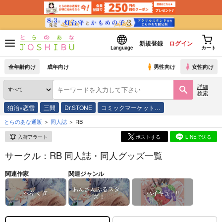
新規登録
ログイン
Language
カート
全年齢向け
成年向け
男性向け
女性向け
詳細
検索
狛治×恋雪
三間
Dr.STONE
コミックマーケット…
とらのあな通販
同人誌
RB
入荷アラート
ポストする
LINEで送る
サークル：RB 同人誌・同人グッズ一覧
関連作家
関連ジャンル
あんさんぶるスター
へそくぎ
ハイキュー!!
ズ！