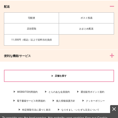
配送
宅配便
ポスト投函
店頭受取
おまとめ配送
11,000円（税込）以上で送料当社負担
便利な機能/サービス
店舗を探す
WEBSITE利用規約
とらのあな会員規約
通信販売ポイント規約
電子書籍サービス利用規約
個人情報保護方針
クッキーポリシー
特定商取引法に基づく表示
なりすまし・いたずら注文について
To provide you the best service, this website uses cookies.See our Cookie