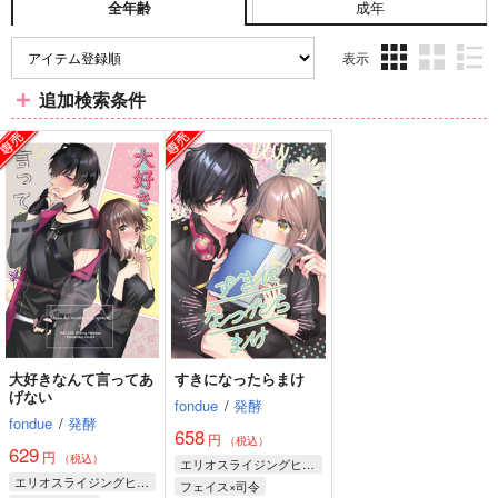
成年
全年齢
表示
3カ
2カ
1カ
追加検索条件
ラ
ラ
ラ
ム
ム
ム
表
表
表
示
示
示
大好きなんて言ってあ
すきになったらまけ
げない
fondue
/
発酵
fondue
/
発酵
658
円
（税込）
629
円
（税込）
エリオスライジングヒーローズ
エリオスライジングヒーローズ
フェイス×司令