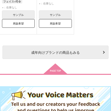
フェイス×司令
フェイス・ビームス
×：在庫なし
×：在庫なし
司令
サンプル
サンプル
再販希望
再販希望
成年
向けブランドの商品もみる