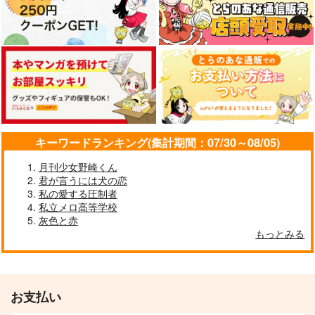
キーワードランキング(集計期間：07/30～08/05)
月刊少女野崎くん
君が言うには犬の恋
私の愛する圧制者
私立メロ高等学校
灰色と赤
もっとみる
お支払い