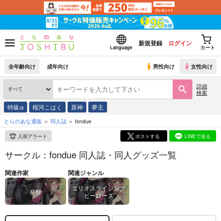
新規登録
ログイン
Language
カート
全年齢向け
成年向け
男性向け
女性向け
詳細
検索
特級α
桜河こはく
原神
夢主
とらのあな通販
同人誌
fondue
入荷アラート
ポストする
LINEで送る
サークル：fondue 同人誌・同人グッズ一覧
関連作家
関連ジャンル
エリオスライジング
発酵
ヒーローズ