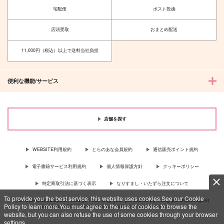
宅配便
ポスト投函
店頭受取
おまとめ配送
11,000円（税込）以上で送料当社負担
便利な機能/サービス
店舗を探す
WEBSITE利用規約
とらのあな会員規約
通信販売ポイント規約
電子書籍サービス利用規約
個人情報保護方針
クッキーポリシー
特定商取引法に基づく表示
なりすまし・いたずら注文について
To provide you the best service, this website uses cookies.See our Cookie
For Overseas customer, now you can ship your purchases by using purchases agent
Policy to learn more.You must agree to the use of cookies to browse the
services “AOCS”! Click {more…} for more information …
more
website, but you can also refuse the use of some cookies through your browser
settings.