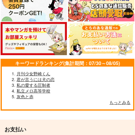
キーワードランキング(集計期間：07/30～08/05)
月刊少女野崎くん
君が言うには犬の恋
私の愛する圧制者
私立メロ高等学校
灰色と赤
もっとみる
お支払い