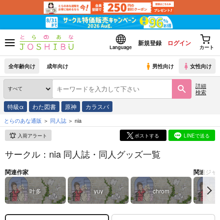
新規登録
ログイン
Language
カート
全年齢向け
成年向け
男性向け
女性向け
詳細
検索
特級α
わた図書
原神
カラスバ
とらのあな通販
同人誌
nia
入荷アラート
ポストする
LINEで送る
サークル：nia 同人誌・同人グッズ一覧
関連作家
関連ジャ
叶多
yuy
chrom