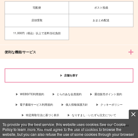
宅配便
ポスト投函
店頭受取
おまとめ配送
11,000円（税込）以上で送料当社負担
便利な機能/サービス
店舗を探す
WEBSITE利用規約
とらのあな会員規約
通信販売ポイント規約
電子書籍サービス利用規約
個人情報保護方針
クッキーポリシー
特定商取引法に基づく表示
なりすまし・いたずら注文について
To provide you the best service, this website uses cookies.See our Cookie
For Overseas customer, now you can ship your purchases by using purchases agent
Policy to learn more.You must agree to the use of cookies to browse the
services “AOCS”! Click {more…} for more information …
more
website, but you can also refuse the use of some cookies through your browser