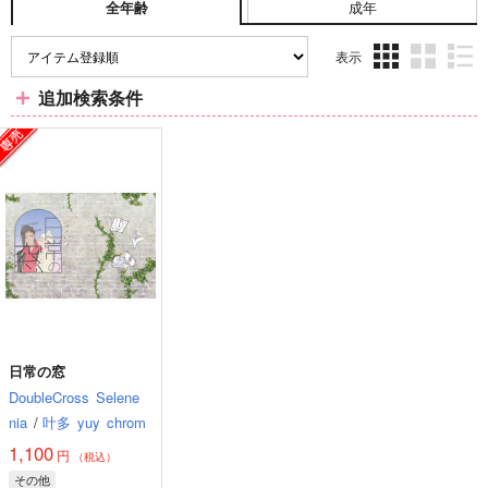
成年
全年齢
表示
3カ
2カ
1カ
追加検索条件
ラ
ラ
ラ
ム
ム
ム
表
表
表
示
示
示
日常の窓
DoubleCross
Selene
nia
/
叶多
yuy
chrom
1,100
円
（税込）
その他