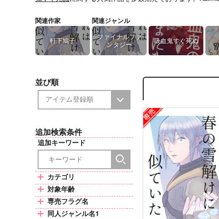
関連作家
関連ジャンル
ファイナルファ
軒下鳩子
吸血鬼すぐ死ぬ
ンタジー
並び順
追加検索条件
追加キーワード
カテゴリ
対象年齢
専売フラグ名
同人ジャンル名1