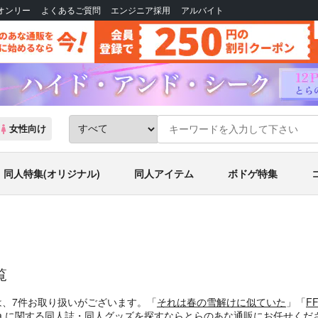
Bオンリー
よくあるご質問
エンジニア採用
アルバイト
女性向け
同人特集(オリジナル)
同人アイテム
ボドゲ特集
覧
は、7件お取り扱いがございます。「
それは春の雪解けに似ていた
」「
F
ia に関する同人誌・同人グッズを探すならとらのあな通販にお任せくだ