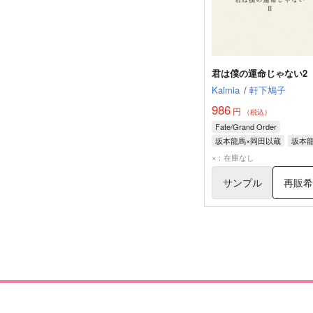
君は僕の運命じゃない2
Kalmia
/
軒下鳩子
986
円
（税込）
Fate/Grand Order
坂本龍馬×岡田以蔵
坂本
岡田以蔵
×：在庫なし
サンプル
再販