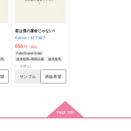
君は僕の運命じゃない1
Kalmia
/
軒下鳩子
658
円
（税込）
Fate/Grand Order
龍馬
坂本龍馬×岡田以蔵
坂本龍馬
岡田以蔵
×：在庫なし
希望
サンプル
再販希望