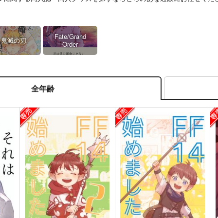
Fate/Grand
鬼滅の刃
Order
全年齢