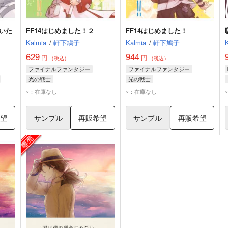
いた
FF14はじめました！２
FF14はじめました！
Kalmia
/
軒下鳩子
Kalmia
/
軒下鳩子
629
944
円
円
（税込）
（税込）
ファイナルファンタジー
ファイナルファンタジー
光の戦士
光の戦士
×：在庫なし
×：在庫なし
希望
サンプル
再販希望
サンプル
再販希望