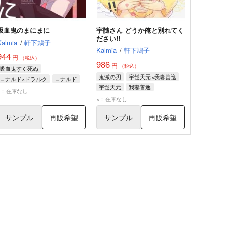
吸血鬼のまにまに
宇髄さん どうか俺と別れてく
ださい!!
Kalmia
/
軒下鳩子
Kalmia
/
軒下鳩子
944
円
（税込）
986
円
（税込）
吸血鬼すぐ死ぬ
鬼滅の刃
宇髄天元×我妻善逸
ロナルド×ドラルク
ロナルド
宇髄天元
我妻善逸
ドラルク
×：在庫なし
×：在庫なし
サンプル
再販希望
サンプル
再販希望