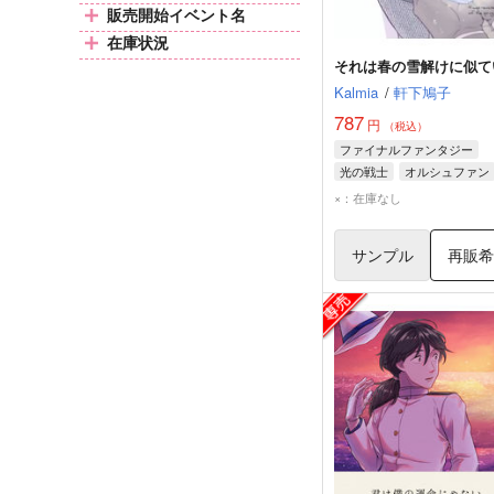
販売開始イベント名
在庫状況
それは春の雪解けに似て
Kalmia
/
軒下鳩子
787
円
（税込）
ファイナルファンタジー
光の戦士
オルシュファン
×：在庫なし
サンプル
再販