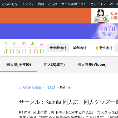
とらのあな
インフォ
店舗
とら婚
サークルポータル
とらコイン
WE
全年齢向け
成年向け
男性向け
同人誌(全年齢)
同人誌(成年)
同人特集(Vtuber)
とらのあな通販
同人誌
Kalmia
サークル：Kalmia 同人誌・同人グッズ一
Kalmia (関連作家：
軒下鳩子
)に関する同人誌・同人グッズ
鬼すぐ死ぬ
に関する人気作品を多数揃えております。Kalm