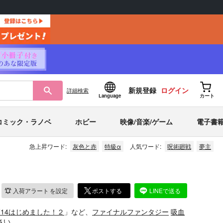
新規登録
ログイン
詳細
検索
Language
カート
コミック・ラノベ
ホビー
映像/音楽/ゲーム
電子書
急上昇ワード:
灰色と赤
特級α
人気ワード:
呪術廻戦
夢主
入荷アラート
を設定
ポストする
LINEで送る
F14はじめました！２
」など、
ファイナルファンタジー
吸血
さい。