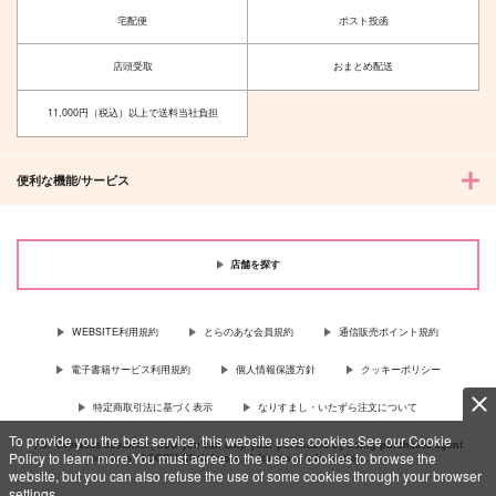
宅配便
ポスト投函
店頭受取
おまとめ配送
11,000円（税込）以上で送料当社負担
便利な機能/サービス
店舗を探す
WEBSITE利用規約
とらのあな会員規約
通信販売ポイント規約
電子書籍サービス利用規約
個人情報保護方針
クッキーポリシー
特定商取引法に基づく表示
なりすまし・いたずら注文について
To provide you the best service, this website uses cookies.See our Cookie
For Overseas customer, now you can ship your purchases by using purchases agent
Policy to learn more.You must agree to the use of cookies to browse the
services “AOCS”! Click {more…} for more information …
more
website, but you can also refuse the use of some cookies through your browser
settings.