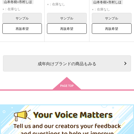
山本冬樹×市村しほ
山本冬樹×市村しほ
山本冬樹
市村しほ
×：在庫なし
山本冬樹
市村しほ
山本冬樹
市村しほ
×：在庫なし
×：在庫なし
サンプル
サンプル
サンプル
再販希望
再販希望
再販希望
成年
向けブランドの商品もみる