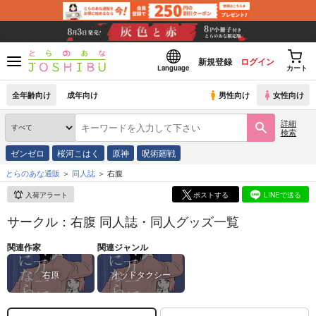
新規登録
ログイン
Language
カート
全年齢向け
成年向け
男性向け
女性向け
詳細
検索
ゼンゼロ
桜河こはく
原神
呪術廻戦
とらのあな通販
同人誌
右腹
入荷アラート
ポストする
LINEで送る
サークル：右腹 同人誌・同人グッズ一覧
関連作家
関連ジャンル
右原
オッドタクシー