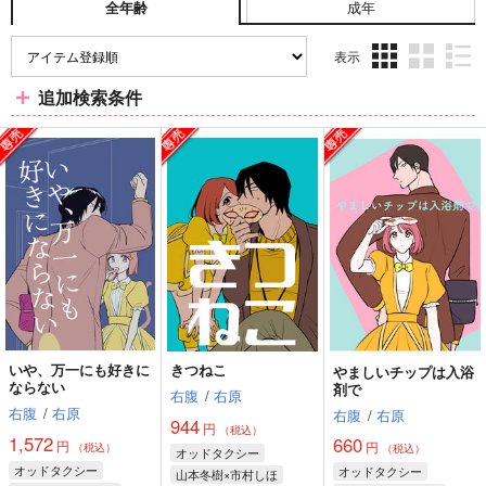
成年
全年齢
表示
3カ
2カ
1カ
追加検索条件
ラ
ラ
ラ
ム
ム
ム
表
表
表
示
示
示
いや、万一にも好きに
きつねこ
やましいチップは入浴
ならない
剤で
右腹
/
右原
右腹
/
右原
右腹
/
右原
944
円
（税込）
1,572
660
円
円
（税込）
（税込）
オッドタクシー
オッドタクシー
オッドタクシー
山本冬樹×市村しほ