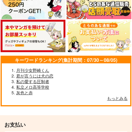
キーワードランキング(集計期間：07/30～08/05)
月刊少女野崎くん
君が言うには犬の恋
私の愛する圧制者
私立メロ高等学校
灰色と赤
もっとみる
お支払い