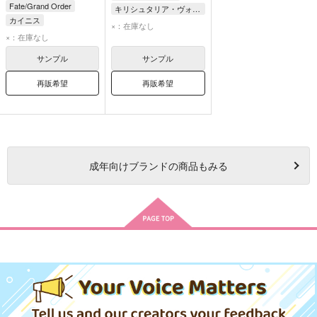
Fate/Grand Order
キリシュタリア・ヴォーダイム
カイニス
カイニス
×：在庫なし
×：在庫なし
サンプル
サンプル
再販希望
再販希望
成年
向けブランドの商品もみる