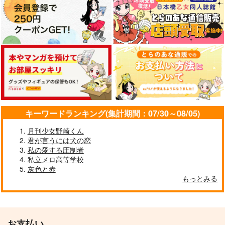
キーワードランキング(集計期間：07/30～08/05)
月刊少女野崎くん
君が言うには犬の恋
私の愛する圧制者
私立メロ高等学校
灰色と赤
もっとみる
お支払い