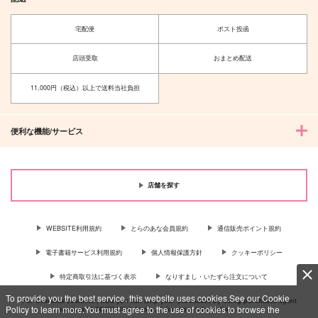
宅配便
ポスト投函
店頭受取
おまとめ配送
11,000円（税込）以上で送料当社負担
便利な機能/サービス
店舗を探す
WEBSITE利用規約
とらのあな会員規約
通信販売ポイント規約
電子書籍サービス利用規約
個人情報保護方針
クッキーポリシー
特定商取引法に基づく表示
なりすまし・いたずら注文について
To provide you the best service, this website uses cookies.See our Cookie
For Overseas customer, now you can ship your purchases by using purchases agent
Policy to learn more.You must agree to the use of cookies to browse the
services “AOCS”! Click {more…} for more information …
more