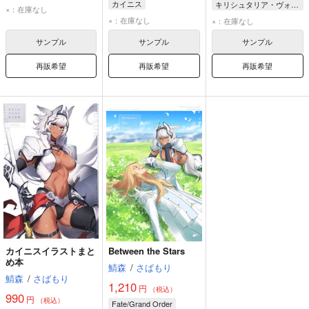
カイニス
キリシュタリア・ヴォーダイム
キリシュタリア・ヴォーダイム
×：在庫なし
キリシュタリア・ヴォーダイム
カイニス
×：在庫なし
×：在庫なし
サンプル
サンプル
サンプル
再販希望
再販希望
再販希望
カイニスイラストまと
Between the Stars
め本
鯖森
/
さばもり
鯖森
/
さばもり
1,210
円
（税込）
990
円
（税込）
Fate/Grand Order