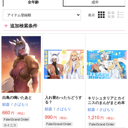
成年
全年齢
表示
3カ
2カ
1カ
追加検索条件
ラ
ラ
ラ
ム
ム
ム
表
表
表
示
示
示
白鳥の鳴いたあと
入れ替わったらどうす
キリシュタリアとカイ
る？
ニスのまんがまとめ本
鯖森
/
さばもり
鯖森
/
さばもり
鯖森
/
さばもり
660
円
（税込）
990
1,210
円
円
（税込）
（税込）
Fate/Grand Order
Fate/Grand Order
Fate/Grand Order
カイニス