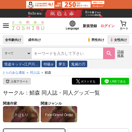
新規登録
ログイン
Language
カート
全年齢向け
成年向け
男性向け
女性向け
詳細
検索
怪盗キッド×江戸川…
特級α
夢主
鬼滅の刃
とらのあな通販
同人誌
鯖森
入荷アラート
ポストする
LINEで送る
サークル：鯖森 同人誌・同人グッズ一覧
関連作家
関連ジャンル
さばもり
Fate/Grand Order