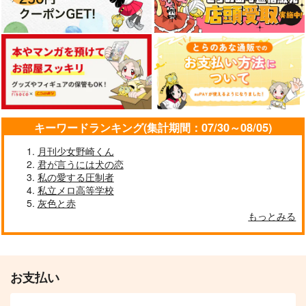
キーワードランキング(集計期間：07/30～08/05)
月刊少女野崎くん
君が言うには犬の恋
私の愛する圧制者
私立メロ高等学校
灰色と赤
もっとみる
お支払い