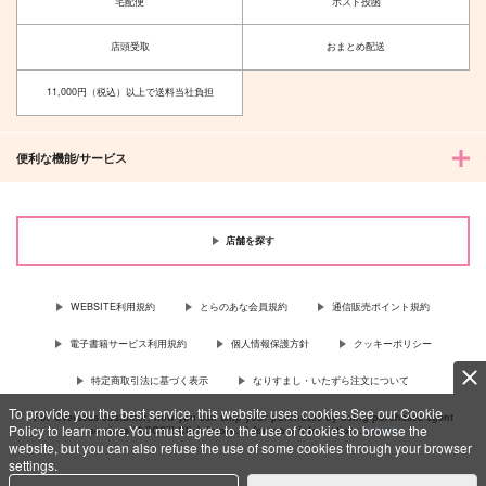
宅配便
ポスト投函
店頭受取
おまとめ配送
11,000円（税込）以上で送料当社負担
便利な機能/サービス
店舗を探す
WEBSITE利用規約
とらのあな会員規約
通信販売ポイント規約
電子書籍サービス利用規約
個人情報保護方針
クッキーポリシー
特定商取引法に基づく表示
なりすまし・いたずら注文について
To provide you the best service, this website uses cookies.See our Cookie
For Overseas customer, now you can ship your purchases by using purchases agent
Policy to learn more.You must agree to the use of cookies to browse the
services “AOCS”! Click {more…} for more information …
more
website, but you can also refuse the use of some cookies through your browser
settings.