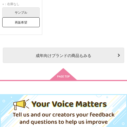
真壁一騎
皆城総士
×：在庫なし
来主操
サンプル
再販希望
成年
向けブランドの商品もみる