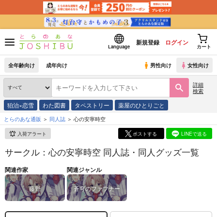
新規登録
ログイン
Language
カート
全年齢向け
成年向け
男性向け
女性向け
詳細
検索
狛治×恋雪
わた図書
タペストリー
薬屋のひとりごと
とらのあな通販
同人誌
心の安寧時空
入荷アラート
ポストする
LINEで送る
サークル：心の安寧時空 同人誌・同人グッズ一覧
関連作家
関連ジャンル
藤野
蒼穹のファフナー