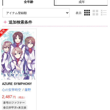
成年
全年齢
表示
3カ
2カ
1カ
追加検索条件
ラ
ラ
ラ
ム
ム
ム
表
表
表
示
示
示
AZURE SYMPHONY
心の安寧時空
/
藤野
2,487
円
（税込）
蒼穹のファフナー
春日井甲洋×来主操