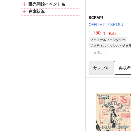
販売開始イベント名
在庫状況
SCRAP!
OFFLIMIT
/
SETSU
1,150
円
（税込）
ファイナルファンタジー
ノクティス・ルシス・チェ
イグニス・スキエンティア
×：在庫なし
グラディオラス・アミシテ
サンプル
再販