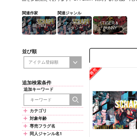
関連作家
関連ジャンル
ファイナルファ
TIGER &
SETSU
ンタジー
BUNNY
並び順
追加検索条件
追加キーワード
カテゴリ
対象年齢
専売フラグ名
同人ジャンル名1