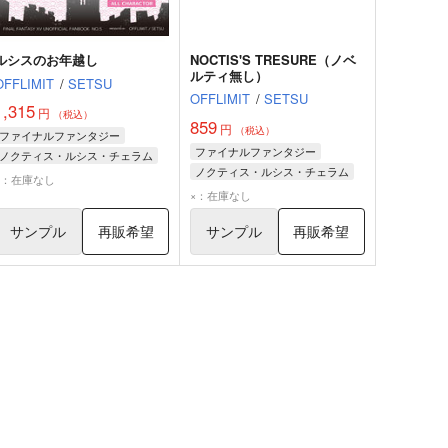
ルシスのお年越し
NOCTIS'S TRESURE（ノベ
ルティ無し）
OFFLIMIT
/
SETSU
OFFLIMIT
/
SETSU
1,315
円
（税込）
859
円
（税込）
ファイナルファンタジー
ファイナルファンタジー
ノクティス・ルシス・チェラム
ノクティス・ルシス・チェラム
イグニス・スキエンティア
×：在庫なし
イグニス・スキエンティア
×：在庫なし
プロンプト・アージェンタム
プロンプト・アージェンタム
サンプル
再販希望
サンプル
再販希望