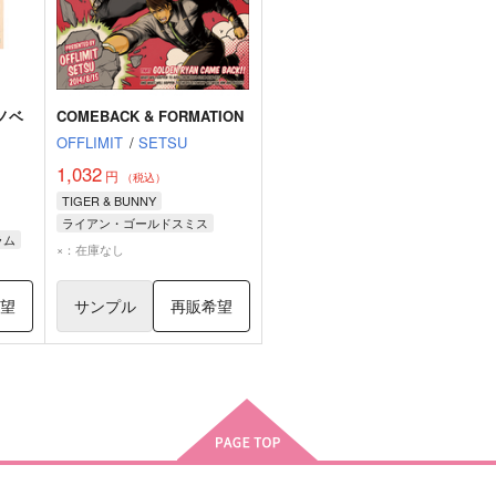
（ノベ
COMEBACK & FORMATION
OFFLIMIT
/
SETSU
1,032
円
（税込）
TIGER & BUNNY
ライアン・ゴールドスミス
ラム
鏑木・T・虎徹
×：在庫なし
バーナビー・ブルックスJr.
ム
希望
サンプル
再販希望