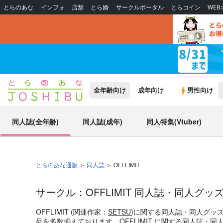
とらのあな
インフォ
店舗
とら婚
サークルポータル
とらコイン
WE
全年齢向け
成年向け
男性向け
同人誌(全年齢)
同人誌(成年)
同人特集(Vtuber)
とらのあな通販
同人誌
OFFLIMIT
サークル：OFFLIMIT 同人誌・同人グッ
OFFLIMIT (関連作家：
SETSU
)に関する同人誌・同人グッ
品を多数揃えております。OFFLIMIT に関する同人誌