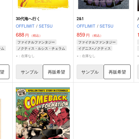
30代海へ行く
2&1
OFFLIMIT
/
SETSU
OFFLIMIT
/
SETSU
688
859
円
円
（税込）
（税込）
ファイナルファンタジー
ファイナルファンタジー
ラム
ノクティス・ルシス・チェラム
イグニス×ノクティス
イグニス・スキエンティア
ノクティス・ルシス・チェラム
×：在庫なし
×：在庫なし
ィア
グラディオラス・アミシティア
イグニス・スキエンティア
希望
サンプル
再販希望
サンプル
再販希望