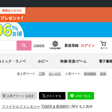
新規登録
ログイン
詳細
検索
Language
カート
コミック・ラノベ
ホビー
映像/音楽/ゲーム
電子書
急上昇ワード:
三間
ゼンゼロ
人気ワード:
呪術廻戦
原神
入荷アラート
を設定
ポストする
LINEで送る
、
ファイナルファンタジー
TIGER & BUNNY
に関する人気作