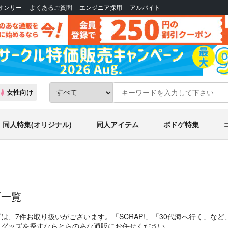
Bオンリー
よくあるご質問
エンジニア採用
アルバイト
女性向け
同人特集(オリジナル)
同人アイテム
ボドゲ特集
ズ一覧
ズは、7件お取り扱いがございます。「
SCRAP!
」「
30代海へ行く
」など
・同人グッズを探すならとらのあな通販にお任せください。