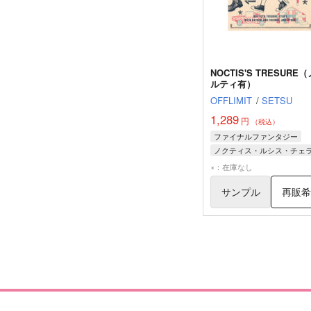
NOCTIS'S TRESURE
ルティ有）
OFFLIMIT
/
SETSU
1,289
円
（税込）
ファイナルファンタジー
ノクティス・ルシス・チェ
イグニス・スキエンティア
×：在庫なし
プロンプト・アージェンタ
サンプル
再販