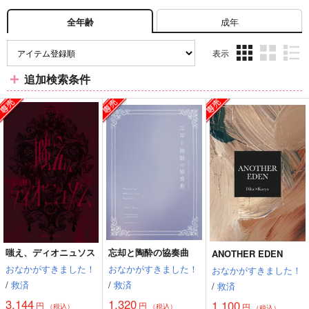
成年
全年齢
表示
3カ
2カ
1カ
追加検索条件
ラ
ラ
ラ
ム
ム
ム
表
表
表
示
示
示
嗤え、ディオニュソス
忘却と陶酔の協奏曲
ANOTHER EDEN
おなかがすきました！
おなかがすきました！
おなかがすきました！
/
救済
/
救済
/
救済
3,144
1,320
1,100
円
円
円
（税込）
（税込）
（税込）