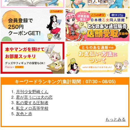
キーワードランキング(集計期間：07/30～08/05)
月刊少女野崎くん
君が言うには犬の恋
私の愛する圧制者
私立メロ高等学校
灰色と赤
もっとみる