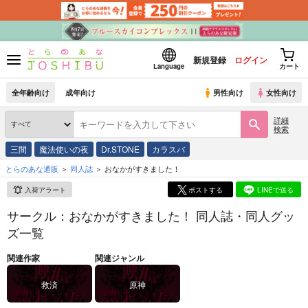
新規登録
ログイン
Language
カート
全年齢向け
成年向け
男性向け
女性向け
詳細
検索
三間
魔法使いの夜
Dr.STONE
カラスバ
とらのあな通販
同人誌
おなかがすきました！
入荷アラート
ポストする
LINEで送る
サークル：おなかがすきました！ 同人誌・同人グッ
ズ一覧
関連作家
関連ジャンル
救済
原神