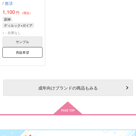
/
救済
1,100
円
（税込）
原神
ディルック×ガイア
ディルック
ガイア
×：在庫なし
サンプル
再販希望
成年
向けブランドの商品もみる