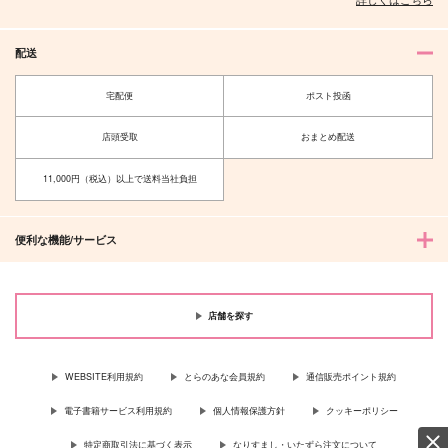
配送
宅配便
ポスト投函
店頭受取
おまとめ配送
11,000円（税込）以上で送料当社負担
便利な機能/サービス
店舗を探す
WEBSITE利用規約
とらのあな会員規約
通信販売ポイント規約
電子書籍サービス利用規約
個人情報保護方針
クッキーポリシー
特定商取引法に基づく表示
なりすまし・いたずら注文について