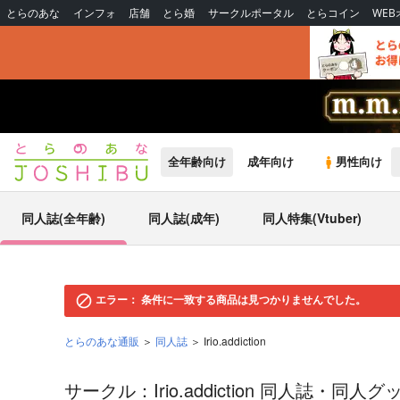
とらのあな
インフォ
店舗
とら婚
サークルポータル
とらコイン
WE
全年齢向け
成年向け
男性向け
同人誌(全年齢)
同人誌(成年)
同人特集(Vtuber)
エラー：
条件に一致する商品は見つかりませんでした。
とらのあな通販
同人誌
Irio.addiction
サークル：Irio.addiction 同人誌・同人