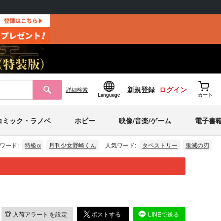
新規登録
ログイン
詳細
検索
Language
カート
コミック・ラノベ
ホビー
映像/音楽/ゲーム
電子書
ワード:
特級α
月刊少女野崎くん
人気ワード:
タペストリー
鬼滅の刃
入荷アラート
を設定
ポストする
LINEで送る