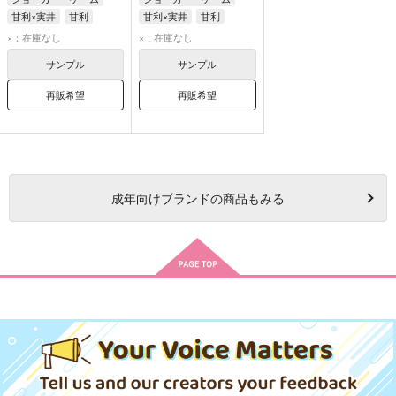
甘利×実井
甘利
甘利×実井
甘利
実井
実井
×：在庫なし
×：在庫なし
サンプル
サンプル
再販希望
再販希望
成年
向けブランドの商品もみる