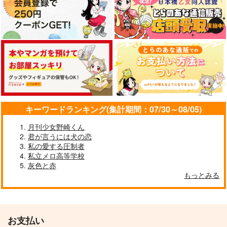
キーワードランキング(集計期間：07/30～08/05)
月刊少女野崎くん
君が言うには犬の恋
私の愛する圧制者
私立メロ高等学校
灰色と赤
もっとみる
お支払い