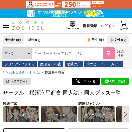
新規登録
ログイン
Language
カート
全年齢向け
成年向け
男性向け
女性向け
詳細
検索
フリンズ×ファルカ
魔法使いの夜
鬼滅の刃
僕のヒーローアカデ…
とらのあな通販
同人誌
横濱海星商會
入荷アラート
ポストする
LINEで送る
サークル：横濱海星商會 同人誌・同人グッズ一覧
関連作家
関連ジャンル
ベス
タカスギ
ジョーカー・ゲーム