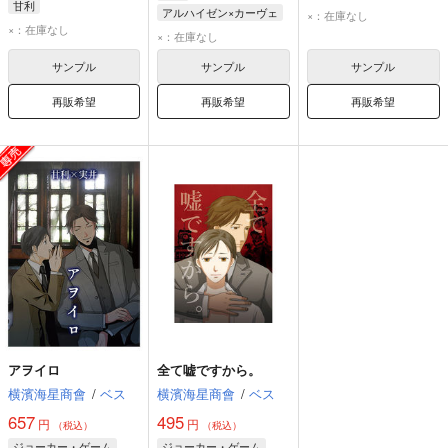
甘利
実井
アルハイゼン×カーヴェ
×：在庫なし
×：在庫なし
アルハイゼン
×：在庫なし
カーヴェ
サンプル
サンプル
サンプル
再販希望
再販希望
再販希望
アヲイロ
全て嘘ですから。
横濱海星商會
/
ベス
横濱海星商會
/
ベス
657
495
円
円
（税込）
（税込）
ジョーカー・ゲーム
ジョーカー・ゲーム