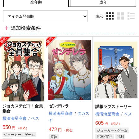
成年
全年齢
表示
3カ
2カ
1カ
追加検索条件
ラ
ラ
ラ
ム
ム
ム
表
表
表
示
示
示
ジョカステだヨ！全員
ゼンデレラ
諜報ラブストーリー
集合
横濱海星商會
/
タカス
横濱海星商會
/
ベス
横濱海星商會
/
ベス
ギ
605
円
（税込）
550
円
472
（税込）
円
ジョーカー・ゲーム
（税込）
ジョーカー・ゲーム
甘利×実井
甘利
原神