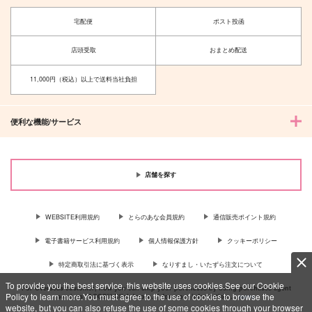
宅配便
ポスト投函
店頭受取
おまとめ配送
11,000円（税込）以上で送料当社負担
便利な機能/サービス
店舗を探す
WEBSITE利用規約
とらのあな会員規約
通信販売ポイント規約
電子書籍サービス利用規約
個人情報保護方針
クッキーポリシー
特定商取引法に基づく表示
なりすまし・いたずら注文について
To provide you the best service, this website uses cookies.See our Cookie
For Overseas customer, now you can ship your purchases by using purchases agent
Policy to learn more.You must agree to the use of cookies to browse the
services “AOCS”! Click {more…} for more information …
more
website, but you can also refuse the use of some cookies through your browser