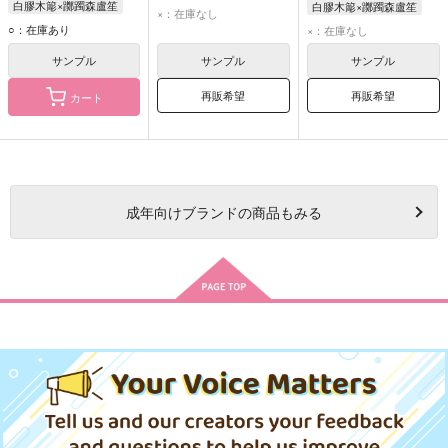
白膠木簓×躑躅森盧笙
白膠木簓×躑躅森盧笙
白膠木簓
躑躅森盧笙
×：在庫なし
白膠木簓
躑躅森盧笙
白膠木簓
躑躅森盧笙
○：在庫あり
×：在庫なし
サンプル
サンプル
サンプル
再販希望
再販希望
カート
成年
向けブランドの商品もみる