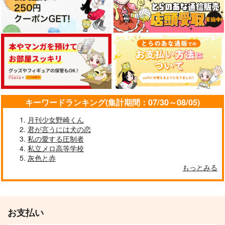
キーワードランキング(集計期間：07/30～08/05)
月刊少女野崎くん
君が言うには犬の恋
私の愛する圧制者
私立メロ高等学校
灰色と赤
もっとみる
お支払い