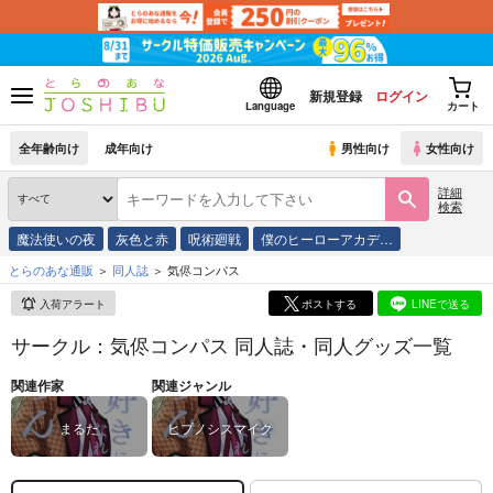
新規登録
ログイン
Language
カート
全年齢向け
成年向け
男性向け
女性向け
詳細
検索
魔法使いの夜
灰色と赤
呪術廻戦
僕のヒーローアカデ…
とらのあな通販
同人誌
気侭コンパス
入荷アラート
ポストする
LINEで送る
サークル：気侭コンパス 同人誌・同人グッズ一覧
関連作家
関連ジャンル
まるた
ヒプノシスマイク