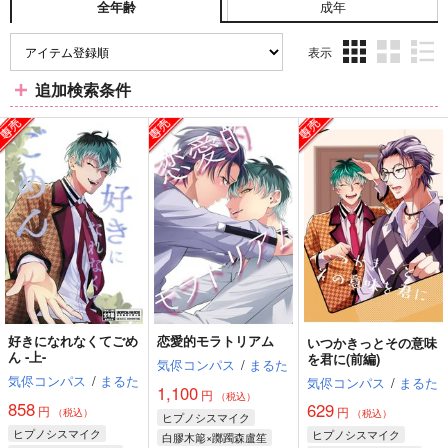
成年
全年齢
表示
3カ
2カ
1カ
追加検索条件
ラ
ラ
ラ
ム
ム
ム
表
表
表
示
示
示
好きになれなくてごめ
恋愛的モラトリアム
いつかきっとその意味
ん ‐上-
を君に(前編)
気侭コンパス
/
まるた
気侭コンパス
/
まるた
気侭コンパス
/
まるた
1,100
円
（税込）
858
629
円
円
（税込）
（税込）
ヒプノシスマイク
ヒプノシスマイク
ヒプノシスマイク
白膠木簓×躑躅森盧笙