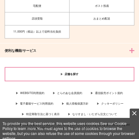
宅配便
ポスト投函
店頭受取
おまとめ配送
11,000円（税込）以上で送料当社負担
便利な機能/サービス
店舗を探す
WEBSITE利用規約
とらのあな会員規約
通信販売ポイント規約
電子書籍サービス利用規約
個人情報保護方針
クッキーポリシー
特定商取引法に基づく表示
なりすまし・いたずら注文について
To provide you the best service, this website uses cookies.See our Cookie
For Overseas customer, now you can ship your purchases by using purchases agent
Policy to learn more.You must agree to the use of cookies to browse the
services “AOCS”! Click {more…} for more information …
more
website, but you can also refuse the use of some cookies through your browser
settings.