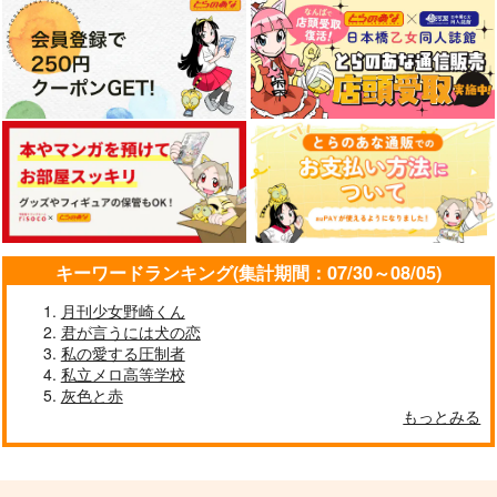
キーワードランキング(集計期間：07/30～08/05)
月刊少女野崎くん
君が言うには犬の恋
私の愛する圧制者
私立メロ高等学校
灰色と赤
もっとみる