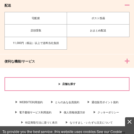
配送
宅配便
ポスト投函
店頭受取
おまとめ配送
11,000円（税込）以上で送料当社負担
便利な機能/サービス
店舗を探す
WEBSITE利用規約
とらのあな会員規約
通信販売ポイント規約
電子書籍サービス利用規約
個人情報保護方針
クッキーポリシー
特定商取引法に基づく表示
なりすまし・いたずら注文について
To provide you the best service, this website uses cookies.See our Cookie
For Overseas customer, now you can ship your purchases by using purchases agent