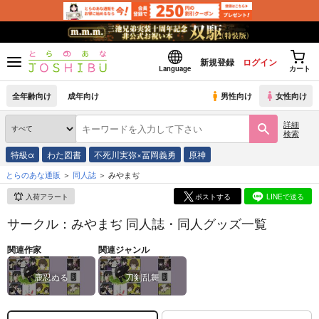
新規登録
ログイン
Language
カート
全年齢向け
成年向け
男性向け
女性向け
詳細
検索
特級α
わた図書
不死川実弥×冨岡義勇
原神
とらのあな通販
同人誌
みやまぢ
入荷アラート
ポストする
LINEで送る
サークル：みやまぢ 同人誌・同人グッズ一覧
関連作家
関連ジャンル
鹿忍ぬる
刀剣乱舞