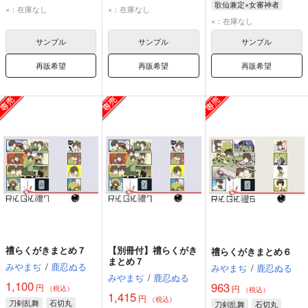
歌仙兼定×女審神者
×：在庫なし
×：在庫なし
歌仙兼定
女審神者
×：在庫なし
サンプル
サンプル
サンプル
再販希望
再販希望
再販希望
禮らくがきまとめ７
【別冊付】禮らくがき
禮らくがきまとめ６
まとめ７
みやまぢ
/
鹿忍ぬる
みやまぢ
/
鹿忍ぬる
みやまぢ
/
鹿忍ぬる
1,100
963
円
円
（税込）
（税込）
1,415
円
（税込）
刀剣乱舞
石切丸
刀剣乱舞
石切丸