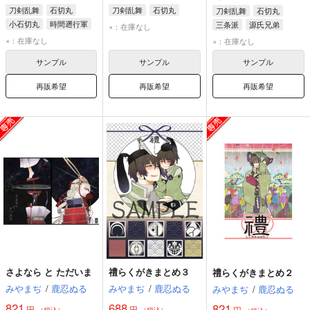
刀剣乱舞
石切丸
刀剣乱舞
石切丸
刀剣乱舞
石切丸
小石切丸
時間遡行軍
三条派
源氏兄弟
×：在庫なし
×：在庫なし
×：在庫なし
サンプル
サンプル
サンプル
再販希望
再販希望
再販希望
さよなら と ただいま
禮らくがきまとめ３
禮らくがきまとめ２
みやまぢ
/
鹿忍ぬる
みやまぢ
/
鹿忍ぬる
みやまぢ
/
鹿忍ぬる
821
688
821
円
円
円
（税込）
（税込）