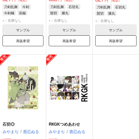
（税込）
刀剣乱舞
今剣
刀剣乱舞
石切丸
刀剣乱舞
石切丸
今剣極
岩融
髭切
膝丸
髭切
膝丸
×：在庫なし
×：在庫なし
×：在庫なし
サンプル
サンプル
サンプル
再販希望
再販希望
再販希望
石切◎
RKGKつめあわせ
みやまぢ
/
鹿忍ぬる
みやまぢ
/
鹿忍ぬる