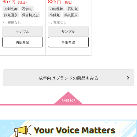
657
825
円
円
（税込）
（税込）
刀剣乱舞
石切丸
刀剣乱舞
石切丸
鶴丸国永
燭台切光忠
小狐丸
鶴丸国永
×：在庫なし
×：在庫なし
サンプル
サンプル
再販希望
再販希望
成年
向けブランドの商品もみる