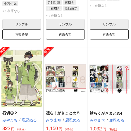
刀剣乱舞
石切丸
小石切丸
×：在庫なし
小石切丸
歌仙兼定
×：在庫なし
×：在庫なし
サンプル
サンプル
サンプル
再販希望
再販希望
再販希望
石切◎２
禮らくがきまとめ５
禮らくがきまとめ4
みやまぢ
/
鹿忍ぬる
みやまぢ
/
鹿忍ぬる
みやまぢ
/
鹿忍ぬる
822
1,150
1,032
円
円
円
（税込）
（税込）
（税込）