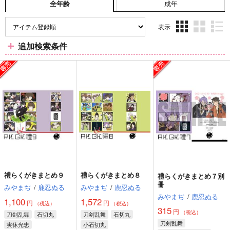
成年
全年齢
表示
3カ
2カ
1カ
追加検索条件
ラ
ラ
ラ
ム
ム
ム
表
表
表
示
示
示
禮らくがきまとめ９
禮らくがきまとめ８
禮らくがきまとめ７別
冊
みやまぢ
/
鹿忍ぬる
みやまぢ
/
鹿忍ぬる
みやまぢ
/
鹿忍ぬる
1,100
1,572
円
円
（税込）
（税込）
315
円
（税込）
刀剣乱舞
石切丸
刀剣乱舞
石切丸
刀剣乱舞
実休光忠
小石切丸