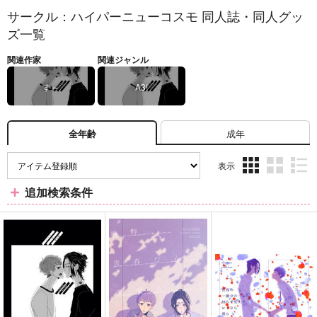
サークル：ハイパーニューコスモ 同人誌・同人グッ
ズ一覧
関連作家
関連ジャンル
す～
A3!
成年
全年齢
表示
3カ
2カ
1カ
追加検索条件
ラ
ラ
ラ
ム
ム
ム
表
表
表
示
示
示