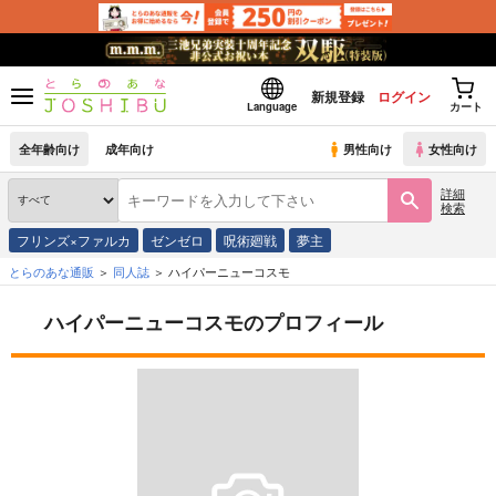
新規登録
ログイン
Language
カート
全年齢向け
成年向け
男性向け
女性向け
詳細
検索
フリンズ×ファルカ
ゼンゼロ
呪術廻戦
夢主
とらのあな通販
同人誌
ハイパーニューコスモ
ハイパーニューコスモのプロフィール