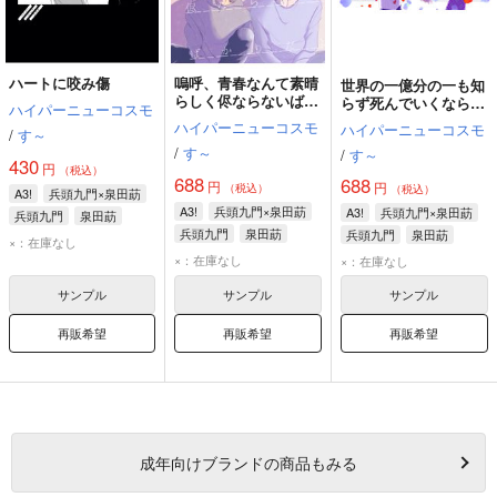
ハートに咬み傷
嗚呼、青春なんて素晴
世界の一億分の一も知
らしく侭ならないばか
らず死んでいくなら僕
ハイパーニューコスモ
りだよ
ら
ハイパーニューコスモ
ハイパーニューコスモ
/
す～
/
す～
/
す～
430
円
（税込）
688
688
円
円
（税込）
（税込）
A3!
兵頭九門×泉田莇
A3!
兵頭九門×泉田莇
A3!
兵頭九門×泉田莇
兵頭九門
泉田莇
兵頭九門
泉田莇
兵頭九門
泉田莇
×：在庫なし
×：在庫なし
×：在庫なし
サンプル
サンプル
サンプル
再販希望
再販希望
再販希望
成年
向けブランドの商品もみる