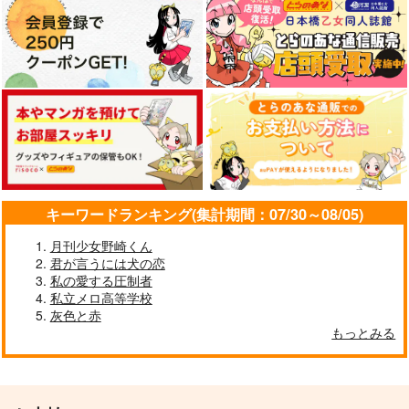
キーワードランキング(集計期間：07/30～08/05)
月刊少女野崎くん
君が言うには犬の恋
私の愛する圧制者
私立メロ高等学校
灰色と赤
もっとみる