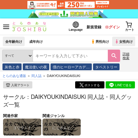
新規登録
ログイン
Language
カート
全年齢向け
成年向け
男性向け
女性向け
詳細
検索
灰色と赤
魔法使いの夜
僕のヒーローアカデ…
タペストリー
とらのあな通販
同人誌
DAIKYOUKINDAISUKi
入荷アラート
ポストする
LINEで送る
サークル：DAIKYOUKINDAISUKi 同人誌・同人グッ
ズ一覧
関連作家
関連ジャンル
ゴリラ！！
にじさんじ