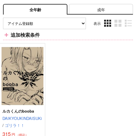
成年
全年齢
表示
3カ
2カ
1カ
追加検索条件
ラ
ラ
ラ
ム
ム
ム
表
表
表
示
示
示
ルカくんのbooba
DAIKYOUKINDAISUKi
/
ゴリラ！！
315
円
（税込）