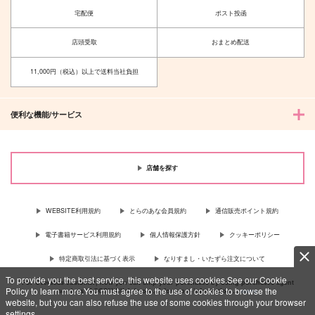
宅配便
ポスト投函
店頭受取
おまとめ配送
11,000円（税込）以上で送料当社負担
便利な機能/サービス
店舗を探す
WEBSITE利用規約
とらのあな会員規約
通信販売ポイント規約
電子書籍サービス利用規約
個人情報保護方針
クッキーポリシー
特定商取引法に基づく表示
なりすまし・いたずら注文について
To provide you the best service, this website uses cookies.See our Cookie
For Overseas customer, now you can ship your purchases by using purchases agent
Policy to learn more.You must agree to the use of cookies to browse the
services “AOCS”! Click {more…} for more information …
more
website, but you can also refuse the use of some cookies through your browser
settings.