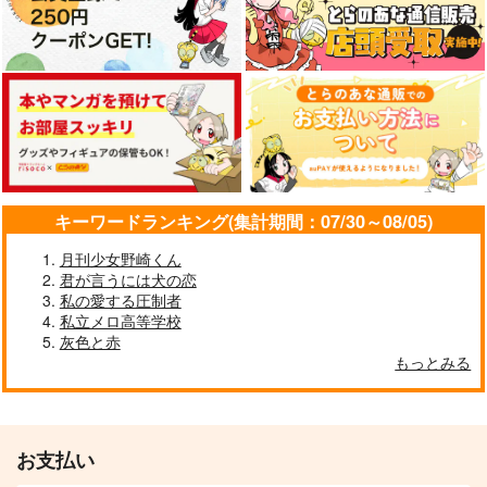
キーワードランキング(集計期間：07/30～08/05)
月刊少女野崎くん
君が言うには犬の恋
私の愛する圧制者
私立メロ高等学校
灰色と赤
もっとみる
お支払い