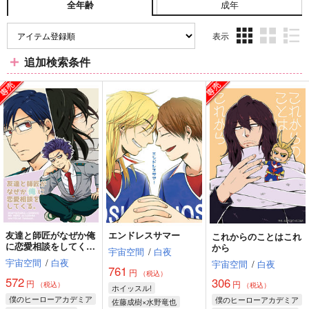
成年
全年齢
表示
3カ
2カ
1カ
追加検索条件
ラ
ラ
ラ
ム
ム
ム
表
表
表
示
示
示
友達と師匠がなぜか俺
エンドレスサマー
これからのことはこれ
に恋愛相談をしてく
から
宇宙空間
/
白夜
る。
宇宙空間
/
白夜
宇宙空間
/
白夜
761
円
（税込）
572
306
円
円
（税込）
（税込）
ホイッスル!
僕のヒーローアカデミア
僕のヒーローアカデミア
佐藤成樹×水野竜也