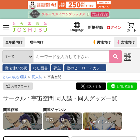
新規登録
ログイン
Language
カート
全年齢向け
成年向け
男性向け
女性向け
詳細
検索
魔法使いの夜
わた図書
夢主
僕のヒーローアカデ…
とらのあな通販
同人誌
宇宙空間
入荷アラート
ポストする
LINEで送る
サークル：宇宙空間 同人誌・同人グッズ一覧
関連作家
関連ジャンル
僕のヒーローアカデ
白夜
ホイッスル!
ミア