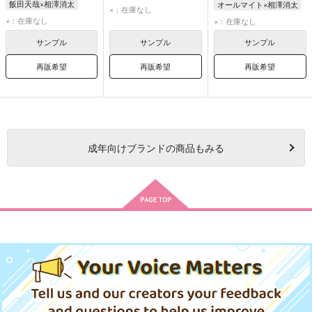
飯田天哉×相澤消太
オールマイト×相澤消太
佐藤成樹
水野竜也
×：在庫なし
飯田天哉
相澤消太
オールマイト
×：在庫なし
×：在庫なし
心操人使
相澤消太
サンプル
サンプル
サンプル
再販希望
再販希望
再販希望
成年
向けブランドの商品もみる