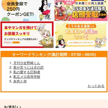
キーワードランキング(集計期間：07/30～08/05)
月刊少女野崎くん
君が言うには犬の恋
私の愛する圧制者
私立メロ高等学校
灰色と赤
もっとみる
お支払い