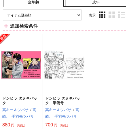
成年
全年齢
表示
3カ
2カ
1カ
追加検索条件
ラ
ラ
ラ
ム
ム
ム
表
表
表
示
示
示
ドンヒラ タヌキパッ
ドンヒラ タヌキパッ
ク
ク 準備号
高キー＆ツバサ
/
高
高キー＆ツバサ
/
高
崎。
手羽先ツバサ
崎。
手羽先ツバサ
880
700
円
円
（税込）
（税込）