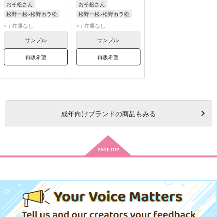
おそ松さん
おそ松さん
松野一松×松野カラ松
松野一松×松野カラ松
松野一松
松野カラ松
松野一松
松野カラ松
×：在庫なし
×：在庫なし
サンプル
サンプル
再販希望
再販希望
成年
向けブランドの商品もみる