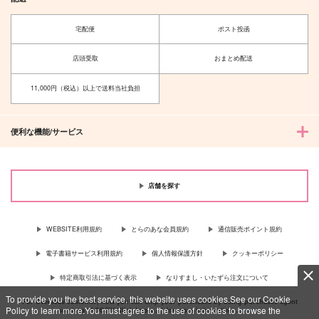
宅配便
ポスト投函
店頭受取
おまとめ配送
11,000円（税込）以上で送料当社負担
便利な機能/サービス
店舗を探す
WEBSITE利用規約
とらのあな会員規約
通信販売ポイント規約
電子書籍サービス利用規約
個人情報保護方針
クッキーポリシー
特定商取引法に基づく表示
なりすまし・いたずら注文について
To provide you the best service, this website uses cookies.See our Cookie
For Overseas customer, now you can ship your purchases by using purchases agent
Policy to learn more.You must agree to the use of cookies to browse the
services “AOCS”! Click {more…} for more information …
more