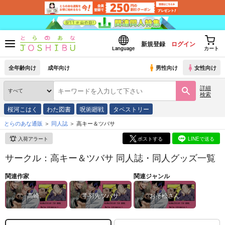
新規登録
ログイン
Language
カート
全年齢向け
成年向け
男性向け
女性向け
詳細
検索
桜河こはく
わた図書
呪術廻戦
タペストリー
とらのあな通販
同人誌
高キー＆ツバサ
入荷アラート
ポストする
LINEで送る
サークル：高キー＆ツバサ 同人誌・同人グッズ一覧
関連作家
関連ジャンル
高崎。
手羽先ツバサ
おそ松さん