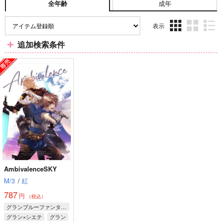
成年
全年齢
表示
3カ
2カ
1カ
追加検索条件
ラ
ラ
ラ
ム
ム
ム
表
表
表
示
示
示
AmbivalenceSKY
M/3
/
紅
787
円
（税込）
グランブルーファンタジー
グラン×シエテ
グラン