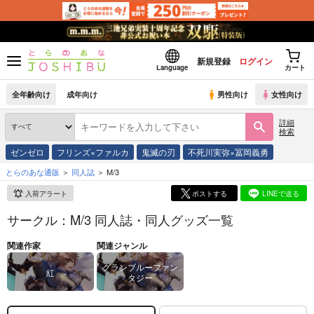
新規登録
ログイン
Language
カート
全年齢向け
成年向け
男性向け
女性向け
詳細
検索
ゼンゼロ
フリンズ×ファルカ
鬼滅の刃
不死川実弥×冨岡義勇
とらのあな通販
同人誌
M/3
入荷アラート
ポストする
LINEで送る
サークル：M/3 同人誌・同人グッズ一覧
関連作家
関連ジャンル
グランブルーファン
紅
タジー