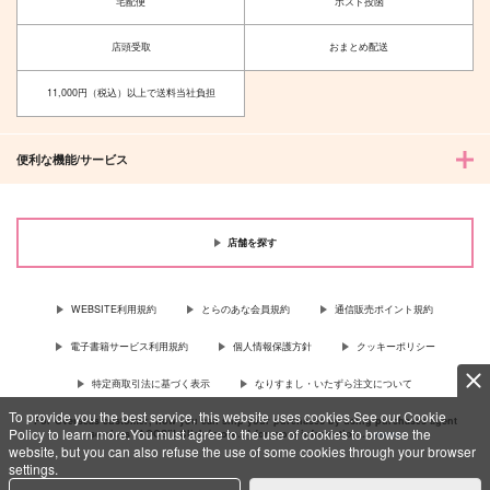
宅配便
ポスト投函
店頭受取
おまとめ配送
11,000円（税込）以上で送料当社負担
便利な機能/サービス
店舗を探す
WEBSITE利用規約
とらのあな会員規約
通信販売ポイント規約
電子書籍サービス利用規約
個人情報保護方針
クッキーポリシー
特定商取引法に基づく表示
なりすまし・いたずら注文について
To provide you the best service, this website uses cookies.See our Cookie
For Overseas customer, now you can ship your purchases by using purchases agent
Policy to learn more.You must agree to the use of cookies to browse the
services “AOCS”! Click {more…} for more information …
more
website, but you can also refuse the use of some cookies through your browser
settings.