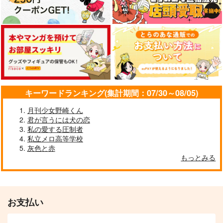
キーワードランキング(集計期間：07/30～08/05)
月刊少女野崎くん
君が言うには犬の恋
私の愛する圧制者
私立メロ高等学校
灰色と赤
もっとみる
お支払い