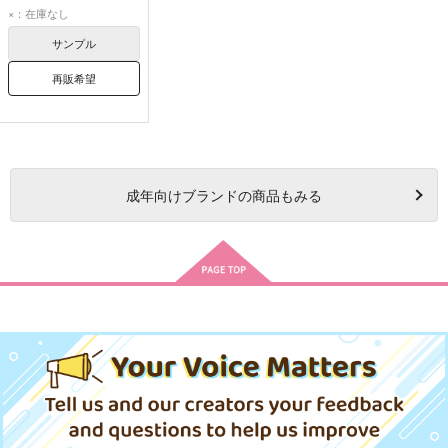
シエテ
×：在庫なし
サンプル
再販希望
成年
向けブランドの商品もみる