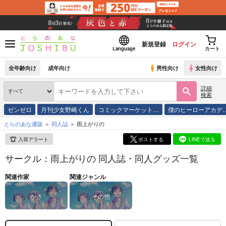
新規登録
ログイン
Language
カート
全年齢向け
成年向け
男性向け
女性向け
詳細
検索
ゼンゼロ
月刊少女野崎くん
コミックマーケット…
僕のヒーローアカデ
とらのあな通販
同人誌
雨上がりの
入荷アラート
ポストする
LINEで送る
サークル：雨上がりの 同人誌・同人グッズ一覧
関連作家
関連ジャンル
かさ
その他