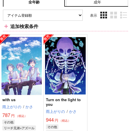
成年
全年齢
表示
3カ
2カ
1カ
追加検索条件
ラ
ラ
ラ
ム
ム
ム
表
表
表
示
示
示
with us
Turn on the light to
you
雨上がりの
/
かさ
雨上がりの
/
かさ
787
円
（税込）
944
円
（税込）
その他
その他
リーチ兄弟×アズール