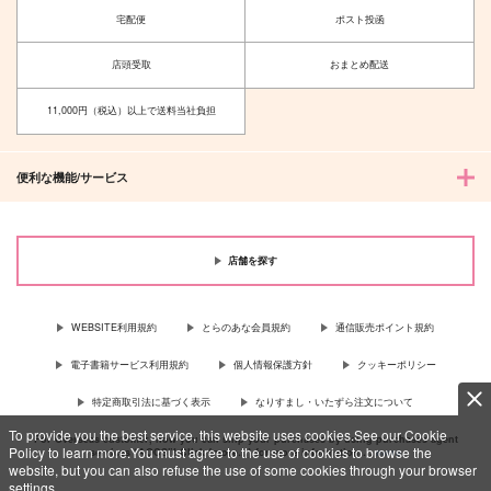
宅配便
ポスト投函
店頭受取
おまとめ配送
11,000円（税込）以上で送料当社負担
便利な機能/サービス
店舗を探す
WEBSITE利用規約
とらのあな会員規約
通信販売ポイント規約
電子書籍サービス利用規約
個人情報保護方針
クッキーポリシー
特定商取引法に基づく表示
なりすまし・いたずら注文について
To provide you the best service, this website uses cookies.See our Cookie
For Overseas customer, now you can ship your purchases by using purchases agent
Policy to learn more.You must agree to the use of cookies to browse the
services “AOCS”! Click {more…} for more information …
more
website, but you can also refuse the use of some cookies through your browser
settings.