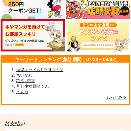
キーワードランキング(集計期間：07/30～08/02)
怪盗キッド×江戸川コナン
ちいかわ
狛治×恋雪
月刊少女野崎くん
足立透
もっとみる
お支払い