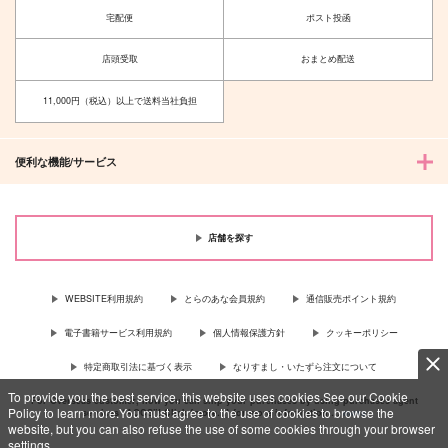
宅配便
ポスト投函
店頭受取
おまとめ配送
11,000円（税込）以上で送料当社負担
便利な機能/サービス
店舗を探す
WEBSITE利用規約
とらのあな会員規約
通信販売ポイント規約
電子書籍サービス利用規約
個人情報保護方針
クッキーポリシー
特定商取引法に基づく表示
なりすまし・いたずら注文について
To provide you the best service, this website uses cookies.See our Cookie
For Overseas customer, now you can ship your purchases by using purchases agent
Policy to learn more.You must agree to the use of cookies to browse the
services “AOCS”! Click {more…} for more information …
more
website, but you can also refuse the use of some cookies through your browser
settings.