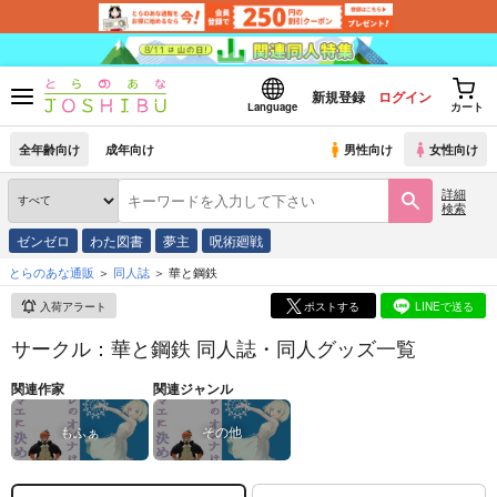
新規登録
ログイン
Language
カート
全年齢向け
成年向け
男性向け
女性向け
詳細
検索
ゼンゼロ
わた図書
夢主
呪術廻戦
とらのあな通販
同人誌
華と鋼鉄
入荷アラート
ポストする
LINEで送る
サークル：華と鋼鉄 同人誌・同人グッズ一覧
関連作家
関連ジャンル
もふぁ
その他