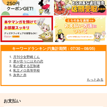
キーワードランキング(集計期間：07/30～08/05)
月刊少女野崎くん
君が言うには犬の恋
私の愛する圧制者
私立メロ高等学校
灰色と赤
もっとみる
お支払い