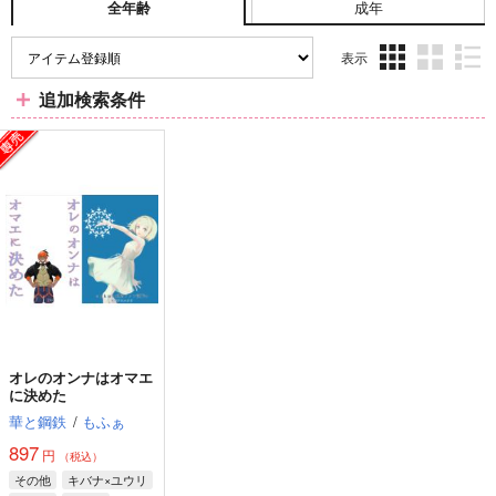
成年
全年齢
表示
3カ
2カ
1カ
追加検索条件
ラ
ラ
ラ
ム
ム
ム
表
表
表
示
示
示
オレのオンナはオマエ
に決めた
華と鋼鉄
/
もふぁ
897
円
（税込）
その他
キバナ×ユウリ