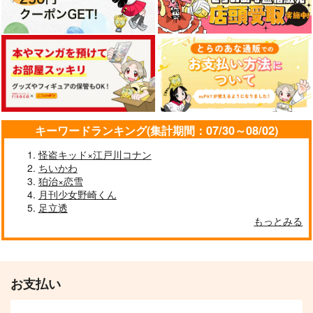
キーワードランキング(集計期間：07/30～08/02)
怪盗キッド×江戸川コナン
ちいかわ
狛治×恋雪
月刊少女野崎くん
足立透
もっとみる
お支払い