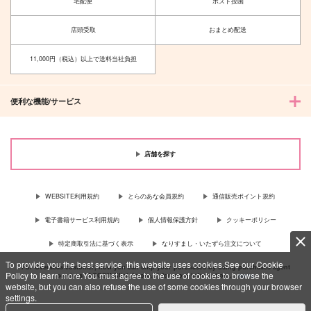
宅配便
ポスト投函
店頭受取
おまとめ配送
11,000円（税込）以上で送料当社負担
便利な機能/サービス
店舗を探す
WEBSITE利用規約
とらのあな会員規約
通信販売ポイント規約
電子書籍サービス利用規約
個人情報保護方針
クッキーポリシー
特定商取引法に基づく表示
なりすまし・いたずら注文について
To provide you the best service, this website uses cookies.See our Cookie
For Overseas customer, now you can ship your purchases by using purchases agent
Policy to learn more.You must agree to the use of cookies to browse the
services “AOCS”! Click {more…} for more information …
more
website, but you can also refuse the use of some cookies through your browser
settings.