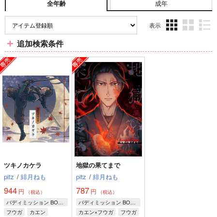
成年
全年齢
表示
3カ
2カ
1カ
追加検索条件
ラ
ラ
ラ
ム
ム
ム
表
表
表
示
示
示
ツキノカケラ
地獄の果てまで
pitz
/
緋月ねも
pitz
/
緋月ねも
944
787
円
円
（税込）
（税込）
バディミッション BOND
バディミッション BOND
フウガ
カエン
カエン×フウガ
フウガ