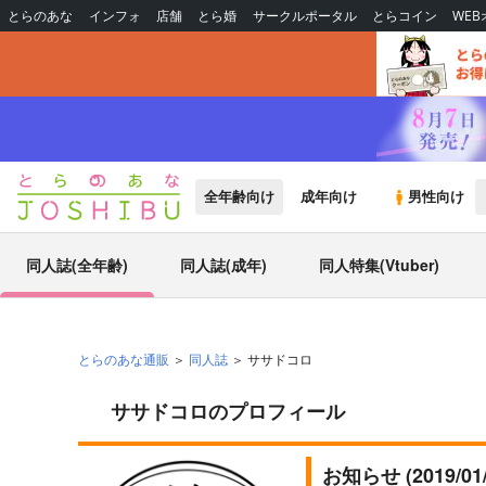
とらのあな
インフォ
店舗
とら婚
サークルポータル
とらコイン
WE
全年齢向け
成年向け
男性向け
同人誌(全年齢)
同人誌(成年)
同人特集(Vtuber)
とらのあな通販
同人誌
ササドコロ
ササドコロのプロフィール
お知らせ (2019/0