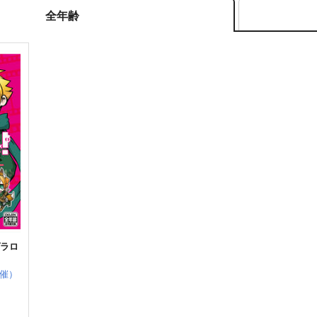
全年齢
ヴラロ
催）