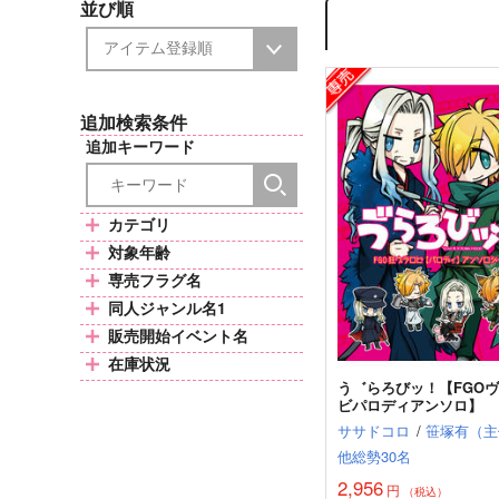
並び順
追加検索条件
追加キーワード
カテゴリ
対象年齢
専売フラグ名
同人ジャンル名1
販売開始イベント名
在庫状況
う゛らろびッ！【FGO
ビパロディアンソロ】
ササドコロ
/
笹塚有（主
他総勢30名
2,956
円
（税込）