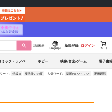
新規登録
ログイン
詳細
検索
Language
カート
コミック・ラノベ
ホビー
映像/音楽/ゲーム
電子書
ワード:
特級α
魔法使いの夜
人気ワード:
薬屋のひとりごと
呪術廻戦