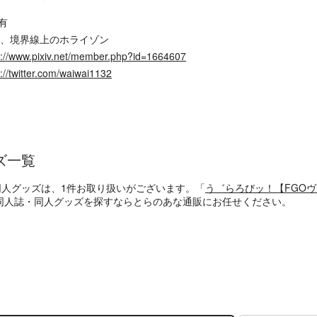
有
O、境界線上のホライゾン
s://www.pixiv.net/member.php?id=1664607
s://twitter.com/waiwai1132
ズ一覧
同人グッズは、1件お取り扱いがございます。「
う゛らろびッ！【FGO
同人誌・同人グッズを探すならとらのあな通販にお任せください。