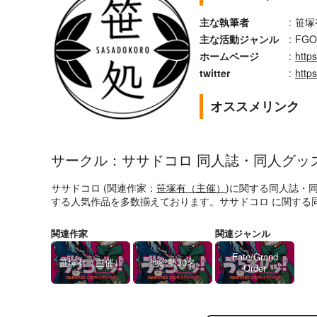
主な執筆者
:
笹塚
主な活動ジャンル
:
FG
ホームページ
:
http
twitter
:
http
オススメリンク
サークル：ササドコロ 同人誌・同人グッ
ササドコロ (関連作家：
笹塚有（主催）
)に関する同人誌・
する人気作品を多数揃えております。ササドコロ に関する
関連作家
関連ジャンル
Fate/Grand
笹塚有（主催）
他総勢30名
Order