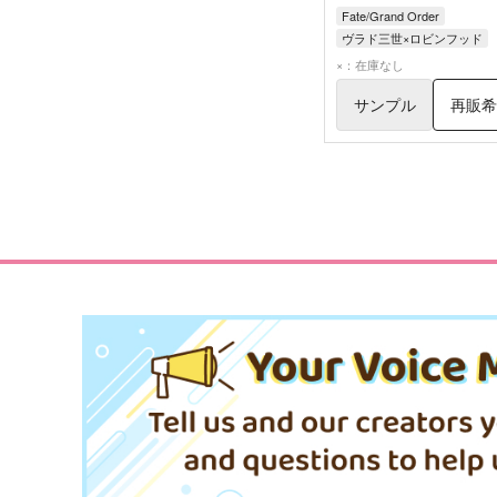
Fate/Grand Order
ヴラド三世×ロビンフッド
ヴラド三世
ロビンフッド
×：在庫なし
サンプル
再販