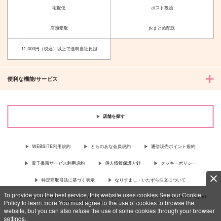
宅配便
ポスト投函
店頭受取
おまとめ配送
11,000円（税込）以上で送料当社負担
便利な機能/サービス
店舗を探す
WEBSITE利用規約
とらのあな会員規約
通信販売ポイント規約
電子書籍サービス利用規約
個人情報保護方針
クッキーポリシー
特定商取引法に基づく表示
なりすまし・いたずら注文について
To provide you the best service, this website uses cookies.See our Cookie
For Overseas customer, now you can ship your purchases by using purchases agent
Policy to learn more.You must agree to the use of cookies to browse the
services “AOCS”! Click {more…} for more information …
more
website, but you can also refuse the use of some cookies through your browser
settings.