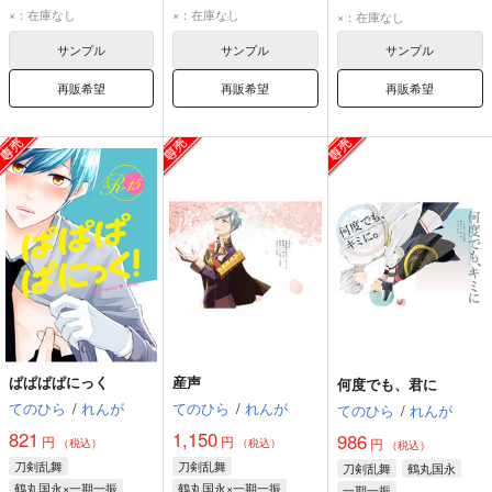
鶴丸国永
一期一振
鶴丸国永
一期一振
鶴丸国永
一期一振
×：在庫なし
×：在庫なし
×：在庫なし
サンプル
サンプル
サンプル
再販希望
再販希望
再販希望
ぱぱぱぱにっく
産声
何度でも、君に
てのひら
/
れんが
てのひら
/
れんが
てのひら
/
れんが
821
1,150
986
円
円
円
（税込）
（税込）
（税込）
刀剣乱舞
刀剣乱舞
刀剣乱舞
鶴丸国永
鶴丸国永×一期一振
鶴丸国永×一期一振
一期一振