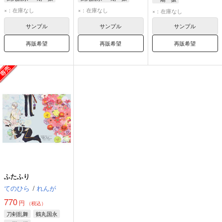
鶴丸国永
一期一振
鶴丸国永
一期一振
×：在庫なし
×：在庫なし
×：在庫なし
サンプル
サンプル
サンプル
再販希望
再販希望
再販希望
ふたふり
てのひら
/
れんが
770
円
（税込）
刀剣乱舞
鶴丸国永