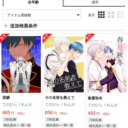
成年
全年齢
表示
3カ
2カ
1カ
追加検索条件
ラ
ラ
ラ
ム
ム
ム
表
表
表
示
示
示
逆鱗
その名前を教えて
春夏秋冬
てのひら
/
れんが
てのひら
/
れんが
てのひら
/
れんが
865
658
493
円
円
円
（税込）
（税込）
（税込）
刀剣乱舞
刀剣乱舞
刀剣乱舞
鶴丸国永×一期一振
鶴丸国永×一期一振
鶴丸国永×一期一振