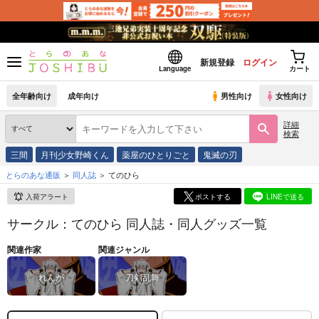
新規登録
ログイン
Language
カート
全年齢向け
成年向け
男性向け
女性向け
詳細
検索
三間
月刊少女野崎くん
薬屋のひとりごと
鬼滅の刃
とらのあな通販
同人誌
てのひら
入荷アラート
ポストする
LINEで送る
サークル：てのひら 同人誌・同人グッズ一覧
関連作家
関連ジャンル
れんが
刀剣乱舞