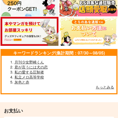
キーワードランキング(集計期間：07/30～08/05)
月刊少女野崎くん
君が言うには犬の恋
私の愛する圧制者
私立メロ高等学校
灰色と赤
もっとみる
お支払い